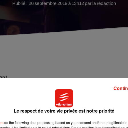
Publié : 26 septembre 2019 à 13h12 par la rédaction
ion
!
nné rendez-vous
place Voltaire
pour une soirée exceptionnelle c
Contin
iani
,
Roméo Elvis
,
Marwa Loud
,
Bramsito
,
Philippine
et
Aazar
Le respect de votre vie privée est notre priorité
ers
do the following data processing based on your consent and/or our legitimate int
device; Use limited data to select advertising; Create profiles for personalised adver