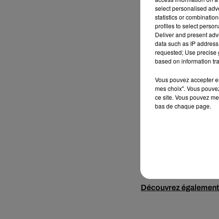
select personalised ad
statistics or combinatio
profiles to select person
Deliver and present adv
data such as IP address 
requested; Use precise g
based on information tra
Vous pouvez accepter en 
mes choix". Vous pouvez
ce site. Vous pouvez met
bas de chaque page.
Découvrez également t