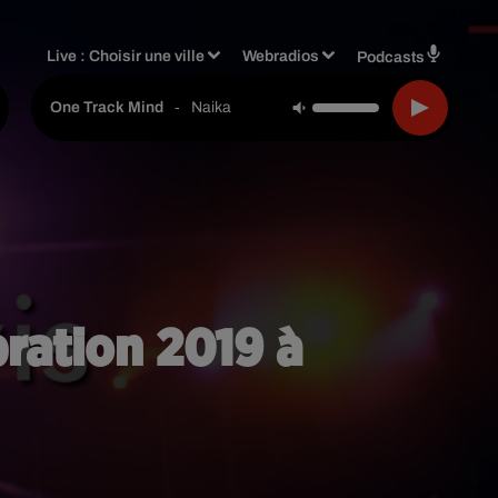
Live :
Choisir une ville
Webradios
Podcasts
-
Naika
One Track Mind
ration 2019 à