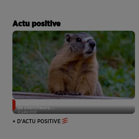
Actu positive
Des marmottes sur OnlyFans : la drôle d’initiative
de chercheurs...
31 juillet 2026
+ D'ACTU POSITIVE