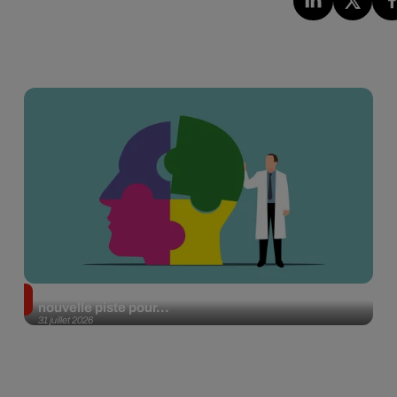
Alzheimer : des chercheurs japonais ouvrent une
nouvelle piste pour...
31 juillet 2026