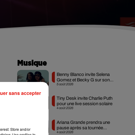
Musique
Benny Blanco invite Selena
Gomez et Becky G sur son
5 août 2026
nouveau single
e
uer sans accepter
Tiny Desk invite Charlie Puth
pour une live session solaire
4 août 2026
Ariana Grande prendra une
pause après sa tournée
erest: Store and/or
4 août 2026
mondiale
tising; Use profiles to