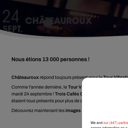
Nous étions 13 000 personnes !
Châteauroux
répond toujours présent pour le
Tour Vibrat
Comme l'année dernière, le
Tour Vibration
vous avait do
mardi 24 septembre !
Trois Cafés Gourmands
,
Clara Luc
étaient tous présents pour plus de deux heures de show !
Découvrez maintenant les
images
de la soirée !
We and
our (447) partn
access information on a 