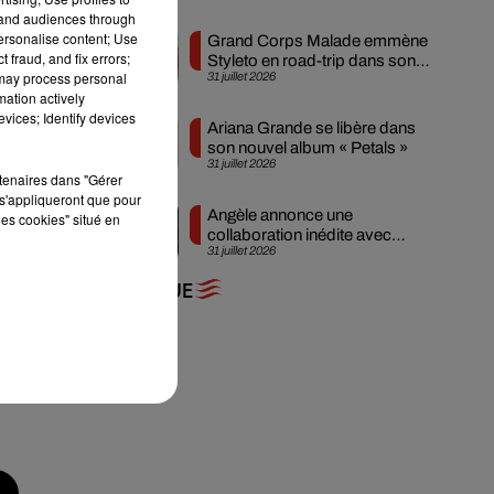
tand audiences through
personalise content; Use
Grand Corps Malade emmène
 fraud, and fix errors;
Styleto en road-trip dans son
 may process personal
31 juillet 2026
nouveau clip
mation actively
vices; Identify devices
Ariana Grande se libère dans
son nouvel album « Petals »
31 juillet 2026
rtenaires dans "Gérer
s'appliqueront que pour
Angèle annonce une
les cookies" situé en
collaboration inédite avec
31 juillet 2026
Amelie Lens
+ DE MUSIQUE