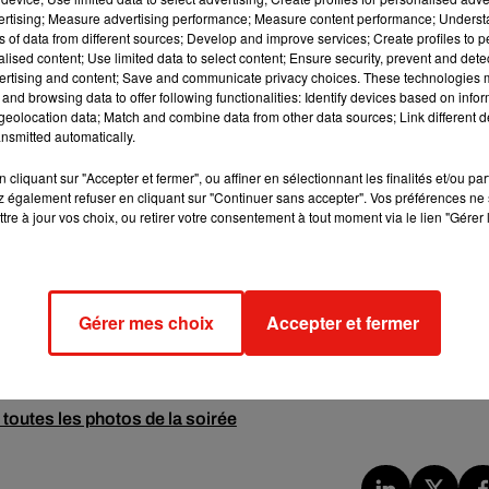
vertising; Measure advertising performance; Measure content performance; Unders
ns of data from different sources; Develop and improve services; Create profiles to 
alised content; Use limited data to select content; Ensure security, prevent and detect
ertising and content; Save and communicate privacy choices. These technologies
and browsing data to offer following functionalities: Identify devices based on infor
eolocation data; Match and combine data from other data sources; Link different de
nsmitted automatically.
cliquant sur "Accepter et fermer", ou affiner en sélectionnant les finalités et/ou pa
 également refuser en cliquant sur "Continuer sans accepter". Vos préférences ne 
tre à jour vos choix, ou retirer votre consentement à tout moment via le lien "Gérer 
Gérer mes choix
Accepter et fermer
outes les photos de la soirée