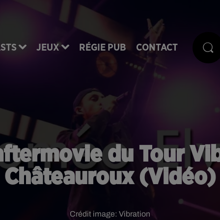
STS
JEUX
RÉGIE PUB
CONTACT
aftermovie du Tour Vib
Châteauroux (Vidéo)
Crédit image:
Vibration