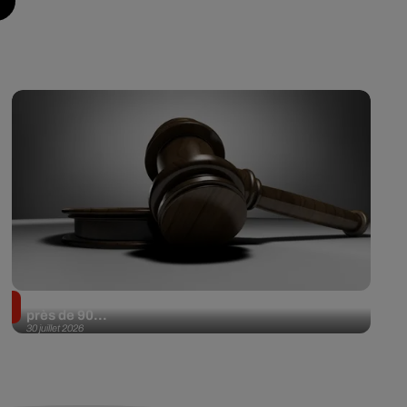
Il achète une veste 3 dollars en friperie et la revend
près de 90...
30 juillet 2026