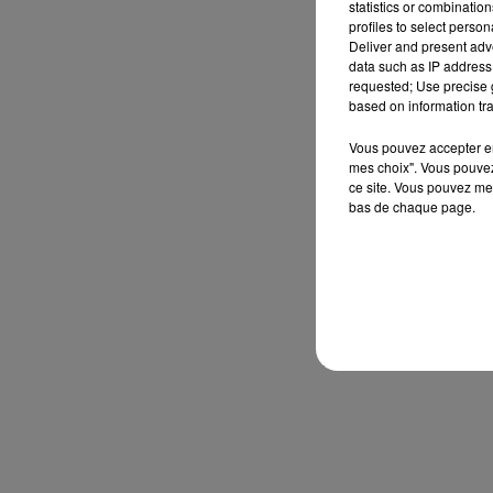
statistics or combinatio
profiles to select person
Deliver and present adv
data such as IP address 
requested; Use precise g
based on information tra
Vous pouvez accepter en 
mes choix". Vous pouvez
ce site. Vous pouvez met
bas de chaque page.
Découvrez également t