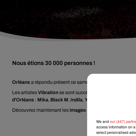
Nous étions 30 000 personnes !
Orléans
a répondu présent ce samedi 28 septembre pour l
Les artistes
Vibration
se sont succédés, pendant plus de de
d'Orléans
:
Mika
,
Black M
,
Indila
,
Yannick Noah
,
The Ave
Découvrez maintenant les
images
de cette superbe soirée
We and
our (447) partn
access information on a 
select personalised ad