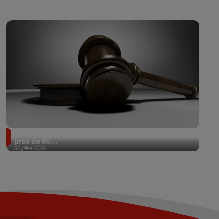
Il achète une veste 3 dollars en friperie et la revend
près de 90...
30 juillet 2026