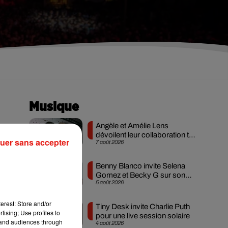
Musique
Angèle et Amélie Lens
dévoilent leur collaboration tant
uer sans accepter
7 août 2026
attendue
Benny Blanco invite Selena
Gomez et Becky G sur son
5 août 2026
nouveau single
erest: Store and/or
Tiny Desk invite Charlie Puth
tising; Use profiles to
pour une live session solaire
tand audiences through
4 août 2026