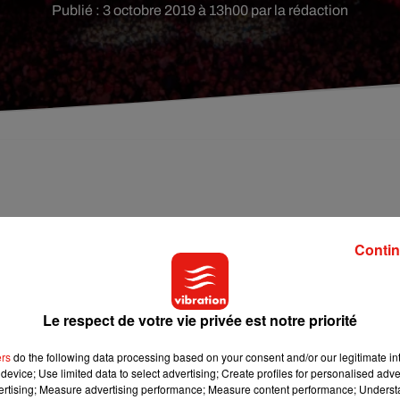
Publié : 3 octobre 2019 à 13h00 par la rédaction
a dernière date du
Tour Vibration 2019
.
Contin
ux heures, sur la scène installée sur le parvis de la
cathédrale
ner
,
Ridsa
,
Maëlle
et
Mozambo
ont fait le show !
Le respect de votre vie privée est notre priorité
 !
ers
do the following data processing based on your consent and/or our legitimate int
device; Use limited data to select advertising; Create profiles for personalised adver
vertising; Measure advertising performance; Measure content performance; Unders