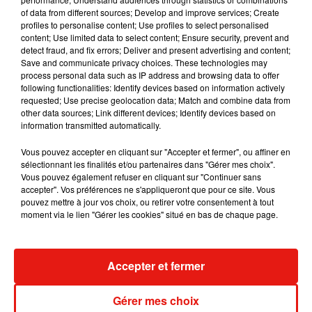
Julien Lieb s’essaye à la vie de chatelain
of data from different sources; Develop and improve services; Create
dans son nouveau clip
profiles to personalise content; Use profiles to select personalised
7 août 2026
content; Use limited data to select content; Ensure security, prevent and
detect fraud, and fix errors; Deliver and present advertising and content;
Save and communicate privacy choices. These technologies may
process personal data such as IP address and browsing data to offer
following functionalities: Identify devices based on information actively
requested; Use precise geolocation data; Match and combine data from
Madonna sort enfin le remix de « Love
other data sources; Link different devices; Identify devices based on
Sensation » avec Kylie Minogue
information transmitted automatically.
7 août 2026
Vous pouvez accepter en cliquant sur "Accepter et fermer", ou affiner en
sélectionnant les finalités et/ou partenaires dans "Gérer mes choix".
Vous pouvez également refuser en cliquant sur "Continuer sans
accepter". Vos préférences ne s'appliqueront que pour ce site. Vous
Tayc et Didi B dévoilent le single le plus
pouvez mettre à jour vos choix, ou retirer votre consentement à tout
dansant de l’année
moment via le lien "Gérer les cookies" situé en bas de chaque page.
7 août 2026
Accepter et fermer
Angèle et Amélie Lens dévoilent leur
Gérer mes choix
collaboration tant attendue
7 août 2026