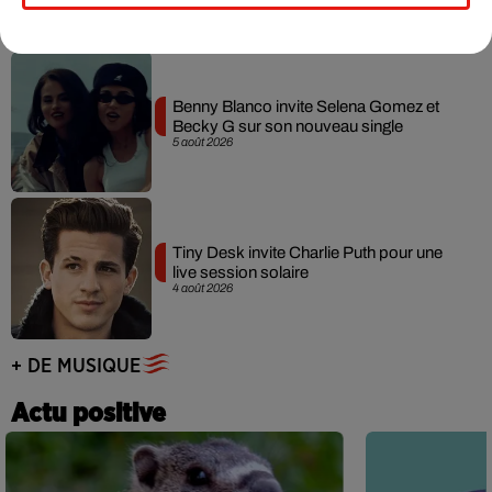
Benny Blanco invite Selena Gomez et
Becky G sur son nouveau single
5 août 2026
Tiny Desk invite Charlie Puth pour une
live session solaire
4 août 2026
+ DE MUSIQUE
Actu positive