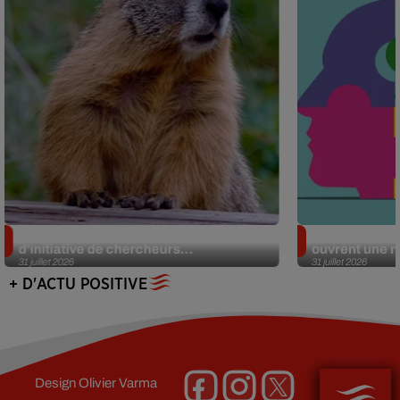
Des marmottes sur OnlyFans : la drôle
Alzheimer : d
d’initiative de chercheurs...
ouvrent une no
31 juillet 2026
31 juillet 2026
+ D'ACTU POSITIVE
Design
Olivier Varma