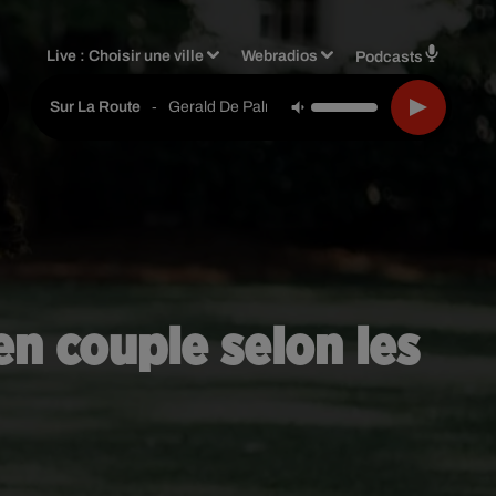
Live :
Choisir une ville
Webradios
Podcasts
-
Gerald De Palmas
Sur La Route
n couple selon les