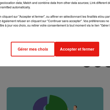
eolocation data; Match and combine data from other data sources; Link different de
nsmitted automatically.
 dans le choix de ce doux nom qu'on utilise en privé. Ainsi, en
à 37%, devant
"mon chaton"
. Dans l'Est de la France, notamment
cliquant sur "Accepter et fermer", ou affiner en sélectionnant les finalités et/ou pa
 Loire, c'est
"mon bébé"
qui est le surnom le plus courant dans
 également refuser en cliquant sur "Continuer sans accepter". Vos préférences ne 
tre à jour vos choix, ou retirer votre consentement à tout moment via le lien "Gérer 
 plus utilisé par les amoureux.
ançais, mais il est quand même utilisé par 8% des couples, deva
nt
"mon lapin"
, 3%
"mon poussin"
et 1%
"mon canard"
ou
"mon
Gérer mes choix
Accepter et fermer