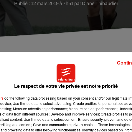
Publié : 12 mars 2019 à 7h51 par Diane Thibaudier
oms romantiques à leur partenaire. Mais ce dernier
Contin
s nous nous trouvons. Quel est le surnom le plus
Le respect de votre vie privée est notre priorité
on coeur", "ma puce"
ou
"roudoudou d'amour"
, ce surnom lui
ers
do the following data processing based on your consent and/or our legitimate int
, donner un joli surnom à son amoureux serait même un moyen d
device; Use limited data to select advertising; Create profiles for personalised adver
. Et le choix de ce surnom dépend de notre éducation, de notre âge
vertising; Measure advertising performance; Measure content performance; Unders
ns of data from different sources; Develop and improve services; Create profiles to 
nt d'appeler leur amoureux
"mon coeur"
, quand les hommes ont
alised content; Use limited data to select content; Ensure security, prevent and detect
ertising and content; Save and communicate privacy choices. These technologies
and browsing data to offer following functionalities: Identify devices based on infor