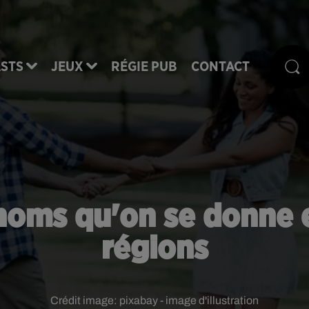
STS
JEUX
RÉGIE PUB
CONTACT
noms qu'on se donne e
régions
Crédit image:
pixabay - image d'illustration