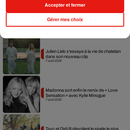
Accepter et fermer
Gérer mes choix
Musique
Julien Lieb s’essaye à la vie de chatelain
dans son nouveau clip
7 août 2026
Madonna sort enfin le remix de « Love
Sensation » avec Kylie Minogue
7 août 2026
Tayc et Didi B dévoilent le single le plus