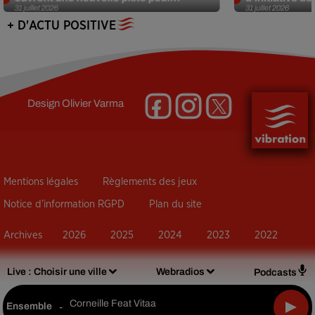
31 juillet 2026
31 juillet 2026
+ D'ACTU POSITIVE
Design
Olivier Varma
Mentions légales
Règlements des jeux
Notice d’information RGPD
Plan du site
Archives
2026
2025
2024
2023
2022
Live :
Choisir une ville
Webradios
Podcasts
Corneille Feat Vitaa
Ensemble
-