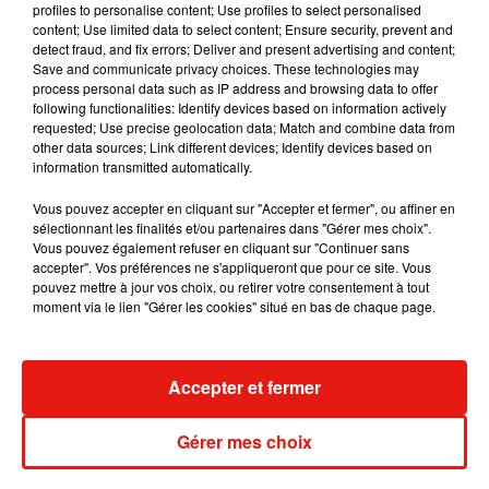
profiles to personalise content; Use profiles to select personalised
content; Use limited data to select content; Ensure security, prevent and
detect fraud, and fix errors; Deliver and present advertising and content;
Save and communicate privacy choices. These technologies may
process personal data such as IP address and browsing data to offer
Madonna sort enfin le remix de « Love
following functionalities: Identify devices based on information actively
Sensation » avec Kylie Minogue
requested; Use precise geolocation data; Match and combine data from
7 août 2026
other data sources; Link different devices; Identify devices based on
information transmitted automatically.
Vous pouvez accepter en cliquant sur "Accepter et fermer", ou affiner en
sélectionnant les finalités et/ou partenaires dans "Gérer mes choix".
Tayc et Didi B dévoilent le single le plus
Vous pouvez également refuser en cliquant sur "Continuer sans
dansant de l’année
accepter". Vos préférences ne s'appliqueront que pour ce site. Vous
7 août 2026
pouvez mettre à jour vos choix, ou retirer votre consentement à tout
moment via le lien "Gérer les cookies" situé en bas de chaque page.
Accepter et fermer
Angèle et Amélie Lens dévoilent leur
collaboration tant attendue
7 août 2026
Gérer mes choix