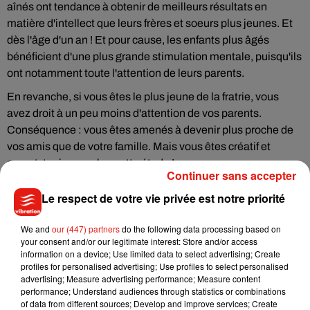
aînés ont tendance à obtenir de meilleurs résultats en
matière d'intellect que leurs frères et soeurs plus jeunes. Et
dès l'âge d'un an ! Et pour cause, les enfants plus âgés
bénéficient d'une plus grande stimulation mentale, puisqu'ils
ont notamment toute l'attention de leurs parents.
En revanche, si vous êtes le plus jeune de la fratrie, vous
avez droit à un peu moins d'attention de vos parents.
Conséquence : vous êtes amenés à devenir plus proche de
vos amis que de votre famille. Mais vous êtes créatif et
ouvert, toujours selon cette étude !
Continuer sans accepter
Le respect de votre vie privée est notre priorité
We and
our (447) partners
do the following data processing based on
Musique
your consent and/or our legitimate interest: Store and/or access
information on a device; Use limited data to select advertising; Create
profiles for personalised advertising; Use profiles to select personalised
advertising; Measure advertising performance; Measure content
Julien Lieb s’essaye à la vie de chatelain
performance; Understand audiences through statistics or combinations
dans son nouveau clip
of data from different sources; Develop and improve services; Create
7 août 2026