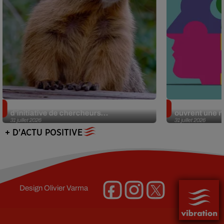
Des marmottes sur OnlyFans : la drôle
Alzheimer : d
d’initiative de chercheurs...
ouvrent une no
31 juillet 2026
31 juillet 2026
+ D'ACTU POSITIVE
Design
Olivier Varma