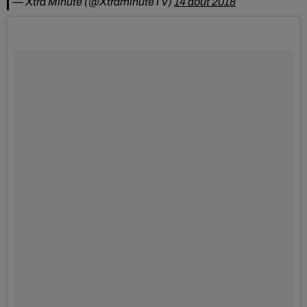
— Xtra Minute (@XtraminuteTV)
14 août 2018