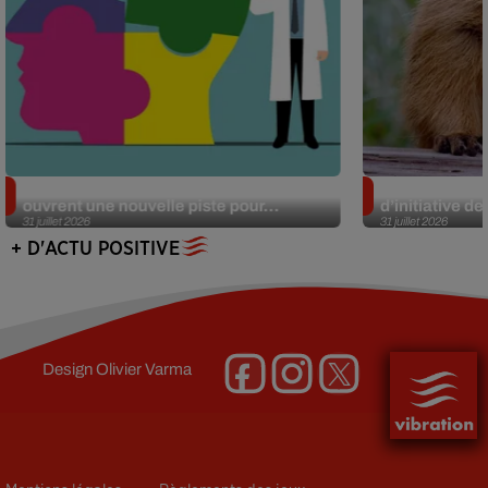
Alzheimer : des chercheurs japonais
Des marmottes
ouvrent une nouvelle piste pour...
d’initiative d
31 juillet 2026
31 juillet 2026
+ D'ACTU POSITIVE
Design
Olivier Varma