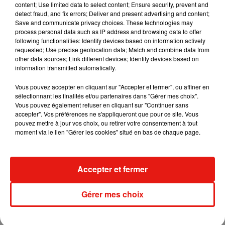
content; Use limited data to select content; Ensure security, prevent and
detect fraud, and fix errors; Deliver and present advertising and content;
Save and communicate privacy choices. These technologies may
process personal data such as IP address and browsing data to offer
following functionalities: Identify devices based on information actively
requested; Use precise geolocation data; Match and combine data from
other data sources; Link different devices; Identify devices based on
information transmitted automatically.
Vous pouvez accepter en cliquant sur "Accepter et fermer", ou affiner en
sélectionnant les finalités et/ou partenaires dans "Gérer mes choix".
Vous pouvez également refuser en cliquant sur "Continuer sans
accepter". Vos préférences ne s'appliqueront que pour ce site. Vous
pouvez mettre à jour vos choix, ou retirer votre consentement à tout
moment via le lien "Gérer les cookies" situé en bas de chaque page.
Accepter et fermer
Une publication partagée par Giancarlo (@giadamico7)
le
23 Août 2018 à 6 :12 PDT
Gérer mes choix
#DeleAllichallenge
c’est l’intention qui compte�xÈ�xÈ‍'️
pic.twitter.com/1RxJkRgLmd