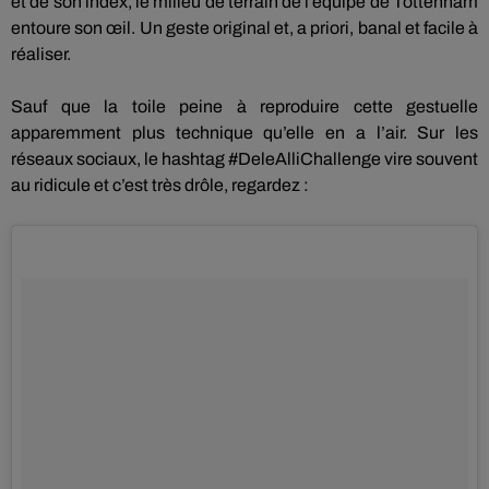
et de son index, le milieu de terrain de l’équipe de Tottenham
entoure son œil.
Un geste original
et,
a priori, banal et facile à
réaliser.
Sauf que la toile peine à reproduire cette gestuelle
apparemment plus technique qu’elle en a l’air.
Sur les
réseaux sociaux, le hashtag
#DeleAlliChallenge
vire souvent
au ridicule et c’est très drôle,
regardez
: