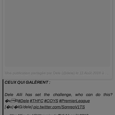
Une publication partagée par Dele (@dele)
le
11 Août 2018 à 12 :51 PDT
CEUX QUI GALÈRENT :
Dele Alli has set the challenge, who can do this?
�xR
#Dele
#THFC
#COYS
#PremierLeague
[�x}�IG/dele]
pic.twitter.com/SqnreoV1TS