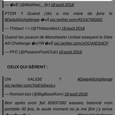
— �xÈ (@Mattheo__lfv)
18 août 2018
PTDR !! Quand j’dis a ma mère de faire le
#DeleAllichallenge
�xÂ
pic.twitter.com/KOiA7j6G5D
— Thibaut ⭐️⭐️ (@Thibautdes1)
18 août 2018
Quand les joueurs de Manchester United essayent le Dele
Alli Challenge �xR�xÈ
pic.twitter.com/xOQAlESdCF
— PFC (@PassionFootClub)
16 août 2018
CEUX QUI GÈRENT :
ON VALIDE ?
#DeleAllichallenge
pic.twitter.com/VgEIs5woLy
— Romain bzc (@BigBossRom)
18 août 2018
Bon après avoir fait 82837282 essaies, balancé mon
portable 30 fois, le seule moment où je me film j’y arrive