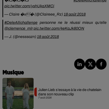
�xܭ�xܭ�xܭ
#DeleAllichallenge
pic.twitter.com/yshUkaXMCi
— Claire �x� (@Claireee_Rz)
18 août 2018
#DeleAllichallenge
personne ne le réussi mieux qu’elle
@clemence_mlr
pic.twitter.com/4eKaJk80ON
— J. (@nesssazn)
18 août 2018
Musique
Julien Lieb s’essaye à la vie de chatelain
dans son nouveau clip
7 août 2026