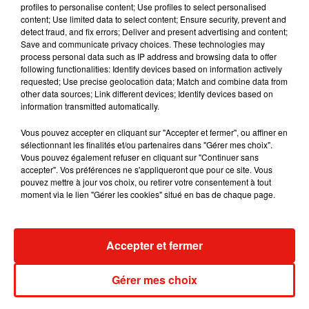
profiles to personalise content; Use profiles to select personalised
spéciale au sujet d'un tout nouveau membre du casting. Il se
content; Use limited data to select content; Ensure security, prevent and
trouve que c'est son anniversaire et je lui ai préparé ce
detect fraud, and fix errors; Deliver and present advertising and content;
Save and communicate privacy choices. These technologies may
merveilleux gâteau".
Si aucune date de sortie n'a pour
process personal data such as IP address and browsing data to offer
l'instant été dévoilée,
on sait déjà que Demi Lovato va y
following functionalities: Identify devices based on information actively
incarner le rôle Katiana, l'une des meilleures chanteuses de
requested; Use precise geolocation data; Match and combine data from
other data sources; Link different devices; Identify devices based on
l'Islande. Elle rejoint ainsi Will Ferrell et Rachel McAdams,
information transmitted automatically.
qui incarnent les deux rôles principaux, Lars et Sigrit, qui ont
l'opportunité de représenter l'Islande au concours de la
Vous pouvez accepter en cliquant sur "Accepter et fermer", ou affiner en
sélectionnant les finalités et/ou partenaires dans "Gérer mes choix".
chanson. De son côté, Pierce Brosnan jouera "le plus bel
Vous pouvez également refuser en cliquant sur "Continuer sans
homme d'Islande", le père du personnage de Will Ferrell.
accepter". Vos préférences ne s'appliqueront que pour ce site. Vous
pouvez mettre à jour vos choix, ou retirer votre consentement à tout
moment via le lien "Gérer les cookies" situé en bas de chaque page.
Musique
Accepter et fermer
Gérer mes choix
Benny Blanco invite Selena Gomez et
Becky G sur son nouveau single
5 août 2026