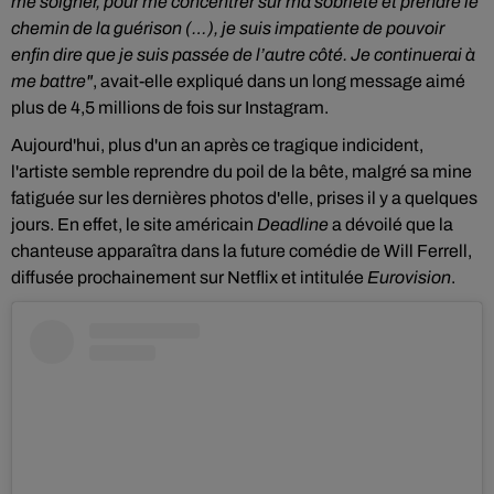
me soigner, pour me concentrer sur ma sobriété et prendre le
chemin de la guérison
(…)
, je suis impatiente de pouvoir
enfin dire que je suis passée de l’autre côté.
Je continuerai à
me battre"
, avait-elle expliqué dans un long message aimé
plus de 4,5 millions de fois sur
Instagram.
Aujourd'hui, plus d'un an après ce tragique indicident,
l'artiste semble reprendre du poil de la bête, malgré sa mine
fatiguée sur les dernières photos d'elle, prises il y a quelques
jours. En effet, le site américain
Deadline
a dévoilé que l
a
chanteuse apparaîtra dans
la future comédie
de Will Ferrell,
diffusée prochainement sur Netflix et intitulée
Eurovision
.