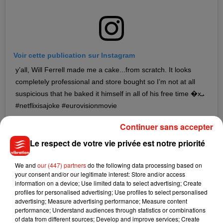
Voir cette publication sur Instagram
y’all, Will Ferrell made me a cake...from scratch. It looks
completely professional and store bought so I’m not at all
suspicious that he baked it himself in all of his free time �xܝ
#netflixisajoke #eurovisionmovie
Une publication partagée par
Demi Lovato
(@ddlovato) le
20 Août 2019 à 5 :18 PDT
Continuer sans accepter
Le respect de votre vie privée est notre priorité
La nouvelle a été annoncée ce mardi 20 août, jour de
l'anniversaire de la star qui fête ses 27 ans, grâce à Demi
We and
our (447) partners
do the following data processing based on
Lovato qui a publié une vidéo sur son compte Instagram où
your consent and/or our legitimate interest: Store and/or access
information on a device; Use limited data to select advertising; Create
Will Ferrell, scénariste du long-métrage, lui souhaite son
profiles for personalised advertising; Use profiles to select personalised
anniversaire : "
Ici Will Ferrell, sur le tournage de mon
advertising; Measure advertising performance; Measure content
nouveau film Eurovision. On s'éclate, on vient de
performance; Understand audiences through statistics or combinations
of data from different sources; Develop and improve services; Create
commencer à filmer et on veut faire une annonce très