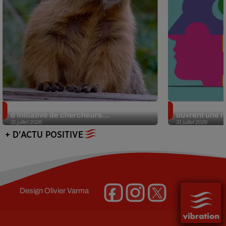
Des marmottes sur OnlyFans : la drôle
Alzheimer : d
d’initiative de chercheurs...
ouvrent une no
31 juillet 2026
31 juillet 2026
+ D'ACTU POSITIVE
Design
Olivier Varma