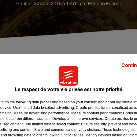
Publié : 27 août 2019 à 12h11 par Etienne Escuer
spectacle son et lumière projeté sur la cathédrale
Contin
Le respect de votre vie privée est notre priorité
le spectacle son et lumière Jeanne, la force de l’âme tirera sa
née un franc succès puisque depuis le 30 mai, les représentation
ers
do the following data processing based on your consent and/or our legitimate int
 la République du Centre.
C’est 18,5% de plus que la totalité de
device; Use limited data to select advertising; Create profiles for personalised adver
vertising; Measure advertising performance; Measure content performance; Unders
ns of data from different sources; Develop and improve services; Create profiles to 
tre représentation de 18 minutes, autour de la Renaissance,
alised content; Use limited data to select content; Ensure security, prevent and detect
ertising and content; Save and communicate privacy choices. These technologies
ns. Pour en profiter, rendez-vous à 23 heures tous les soirs
and browsing data to offer following functionalities: Identify devices based on infor