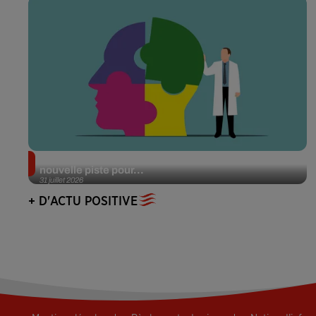
Alzheimer : des chercheurs japonais ouvrent une
nouvelle piste pour...
31 juillet 2026
+ D'ACTU POSITIVE