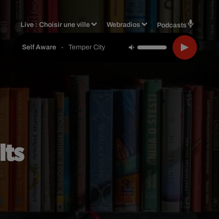
Live :
Choisir une ville
Webradios
Podcasts
-
Temper City
Self Aware
its