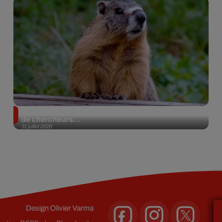
Des marmottes sur OnlyFans : la drôle d’initiative
de chercheurs...
31 juillet 2026
Design
Olivier Varma