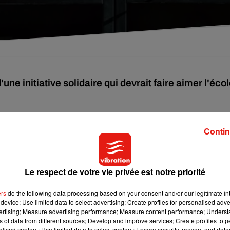
e initiative solidaire qui devrait faire aimer l'éco
le jour en France.
Contin
mettre de résoudre un problème que certains d’entre vous sont
occuper.
Le respect de votre vie privée est notre priorité
vous remettre à la lecture, il y a de fortes chances pour que vo
ers
do the following data processing based on your consent and/or our legitimate int
device; Use limited data to select advertising; Create profiles for personalised adver
préféré, on vous invite aujourd’hui, à télécharger gratuitement, p
vertising; Measure advertising performance; Measure content performance; Unders
ns of data from different sources; Develop and improve services; Create profiles to 
alised content; Use limited data to select content; Ensure security, prevent and detect