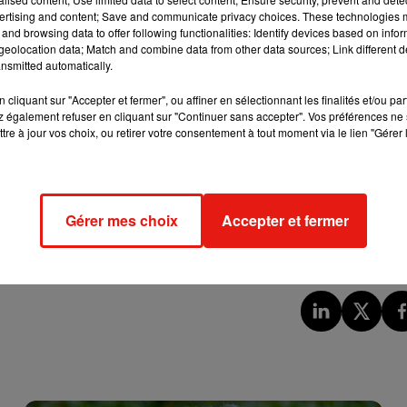
e, depuis déjà quelques semaines, des romans de tous styles, qu’i
ertising and content; Save and communicate privacy choices. These technologies
and browsing data to offer following functionalities: Identify devices based on infor
eolocation data; Match and combine data from other data sources; Link different de
es comme la Fnac, Cultura, Decitre ou encore lisez jeunesse,
nsmitted automatically.
re lu !
cliquant sur "Accepter et fermer", ou affiner en sélectionnant les finalités et/ou pa
 Les adultes comme les plus jeunes devraient trouver leur bonhe
 également refuser en cliquant sur "Continuer sans accepter". Vos préférences ne 
tre à jour vos choix, ou retirer votre consentement à tout moment via le lien "Gérer 
ebooks/Tous-les-Ebooks-gratuits
lisezchezvous-gratuitement.html
Gérer mes choix
Accepter et fermer