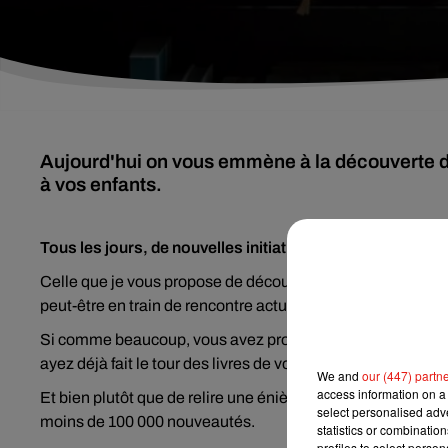
Aujourd'hui on vous emmène à la découverte d'un
à vos enfants.
Tous les jours, de nouvelles initiatives solidaires voient 
Celle que je vous propose de découvrir aujourd’hui va per
peut-être en train de rencontre actuellement. Comment s’
Si comme beaucoup, vous avez profité du confinement pour 
ayez déjà fait le tour des livres de votre bibliothèque.
We and
our (447) partn
access information on a 
Et bien plutôt que de relire une énième fois votre bouquin 
select personalised ad
moins de 100 000 nouveautés.
statistics or combinatio
profiles to select person