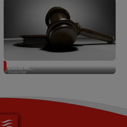
Il achète une veste 3 dollars en friperie et la revend
près de 90...
30 juillet 2026