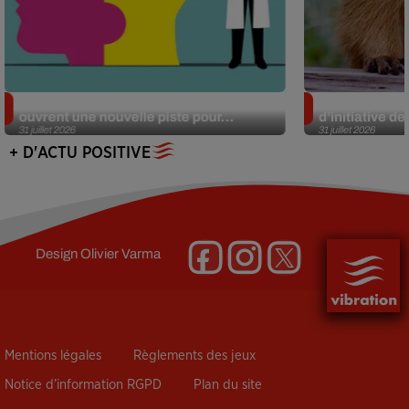
Alzheimer : des chercheurs japonais
Des marmottes
ouvrent une nouvelle piste pour...
d’initiative d
31 juillet 2026
31 juillet 2026
+ D'ACTU POSITIVE
Design
Olivier Varma
Mentions légales
Règlements des jeux
Notice d’information RGPD
Plan du site