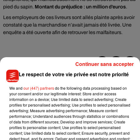
pied du sapin.
Montant du préjudice : un million d’euros
.
Les employeurs de ces livreurs sont allés plainte après avoir
constaté que la marchandise n’avait jamais été livrée. Une
enquête a été ouverte afin de retrouver les malfaiteurs.
Continuer sans accepter
Musique
Le respect de votre vie privée est notre priorité
We and
our (447) partners
do the following data processing based on
your consent and/or our legitimate interest: Store and/or access
Julien Lieb s’essaye à la vie de chatelain
information on a device; Use limited data to select advertising; Create
dans son nouveau clip
profiles for personalised advertising; Use profiles to select personalised
7 août 2026
advertising; Measure advertising performance; Measure content
performance; Understand audiences through statistics or combinations
of data from different sources; Develop and improve services; Create
profiles to personalise content; Use profiles to select personalised
content; Use limited data to select content; Ensure security, prevent and
Madonna sort enfin le remix de « Love
detect fraud, and fix errors; Deliver and present advertising and content;