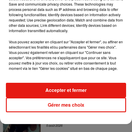
Sensation » avec Kylie Minogue
Save and communicate privacy choices. These technologies may
7 août 2026
process personal data such as IP address and browsing data to offer
following functionalities: Identify devices based on information actively
requested; Use precise geolocation data; Match and combine data from
other data sources; Link different devices; Identify devices based on
information transmitted automatically.
Tayc et Didi B dévoilent le single le plus
Vous pouvez accepter en cliquant sur "Accepter et fermer", ou affiner en
dansant de l’année
sélectionnant les finalités et/ou partenaires dans "Gérer mes choix".
7 août 2026
Vous pouvez également refuser en cliquant sur "Continuer sans
accepter". Vos préférences ne s'appliqueront que pour ce site. Vous
pouvez mettre à jour vos choix, ou retirer votre consentement à tout
moment via le lien "Gérer les cookies" situé en bas de chaque page.
Angèle et Amélie Lens dévoilent leur
collaboration tant attendue
7 août 2026
Accepter et fermer
Gérer mes choix
Benny Blanco invite Selena Gomez et
Becky G sur son nouveau single
5 août 2026