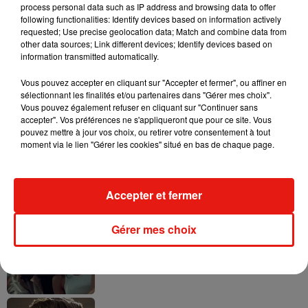
process personal data such as IP address and browsing data to offer
following functionalities: Identify devices based on information actively
requested; Use precise geolocation data; Match and combine data from
other data sources; Link different devices; Identify devices based on
information transmitted automatically.
Tayc et Didi B dévoilent le single le plus
dansant de l’année
7 août 2026
Vous pouvez accepter en cliquant sur "Accepter et fermer", ou affiner en
sélectionnant les finalités et/ou partenaires dans "Gérer mes choix".
Vous pouvez également refuser en cliquant sur "Continuer sans
accepter". Vos préférences ne s'appliqueront que pour ce site. Vous
pouvez mettre à jour vos choix, ou retirer votre consentement à tout
moment via le lien "Gérer les cookies" situé en bas de chaque page.
Angèle et Amélie Lens dévoilent leur
collaboration tant attendue
7 août 2026
Accepter et fermer
Gérer mes choix
Benny Blanco invite Selena Gomez et
Becky G sur son nouveau single
5 août 2026