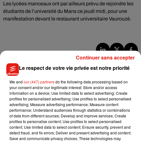
Les lycées manceaux ont par ailleurs prévu de rejoindre les
étudiants de l’université du Mans ce jeudi midi, pour une
manifestation devant le restaurant universitaire Vaurouzé.
Continuer sans accepter
Musique
Le respect de votre vie privée est notre priorité
We and
our (447) partners
do the following data processing based on
Julien Lieb s’essaye à la vie de chatelain
your consent and/or our legitimate interest: Store and/or access
dans son nouveau clip
information on a device; Use limited data to select advertising; Create
7 août 2026
profiles for personalised advertising; Use profiles to select personalised
advertising; Measure advertising performance; Measure content
performance; Understand audiences through statistics or combinations
of data from different sources; Develop and improve services; Create
profiles to personalise content; Use profiles to select personalised
Madonna sort enfin le remix de « Love
content; Use limited data to select content; Ensure security, prevent and
Sensation » avec Kylie Minogue
detect fraud, and fix errors; Deliver and present advertising and content;
7 août 2026
Save and communicate privacy choices. These technologies may