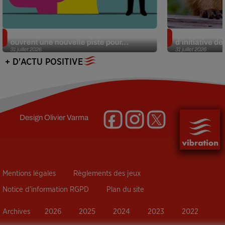
Alzheimer : des chercheurs japonais
Des marmottes
ouvrent une nouvelle piste pour...
d’initiative d
31 juillet 2026
31 juillet 2026
+ D'ACTU POSITIVE
Design
Olivier Varma
Mentions légales
Règlements des jeux
Notice d’information RGPD
Plan du site
Archives
2026
2025
2024
2023
2022