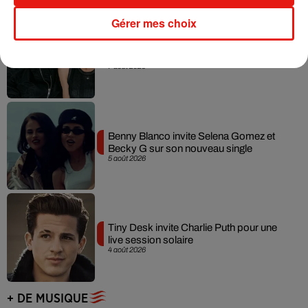
Gérer mes choix
Angèle et Amélie Lens dévoilent leur
collaboration tant attendue
7 août 2026
Benny Blanco invite Selena Gomez et
Becky G sur son nouveau single
5 août 2026
Tiny Desk invite Charlie Puth pour une
live session solaire
4 août 2026
+ DE MUSIQUE