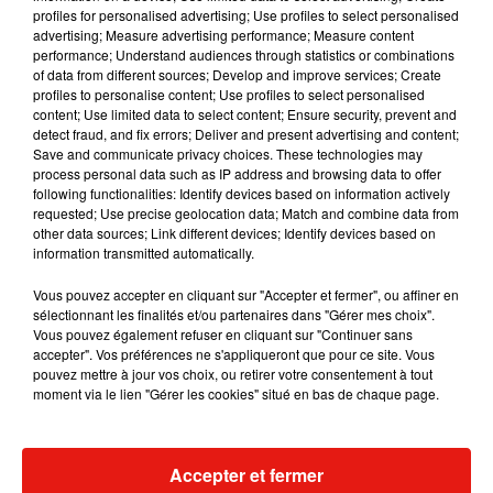
profiles for personalised advertising; Use profiles to select personalised
advertising; Measure advertising performance; Measure content
Musique
performance; Understand audiences through statistics or combinations
of data from different sources; Develop and improve services; Create
profiles to personalise content; Use profiles to select personalised
content; Use limited data to select content; Ensure security, prevent and
Julien Lieb s’essaye à la vie de chatelain
detect fraud, and fix errors; Deliver and present advertising and content;
dans son nouveau clip
Save and communicate privacy choices. These technologies may
7 août 2026
process personal data such as IP address and browsing data to offer
following functionalities: Identify devices based on information actively
requested; Use precise geolocation data; Match and combine data from
other data sources; Link different devices; Identify devices based on
information transmitted automatically.
Madonna sort enfin le remix de « Love
Sensation » avec Kylie Minogue
Vous pouvez accepter en cliquant sur "Accepter et fermer", ou affiner en
7 août 2026
sélectionnant les finalités et/ou partenaires dans "Gérer mes choix".
Vous pouvez également refuser en cliquant sur "Continuer sans
accepter". Vos préférences ne s'appliqueront que pour ce site. Vous
pouvez mettre à jour vos choix, ou retirer votre consentement à tout
moment via le lien "Gérer les cookies" situé en bas de chaque page.
Tayc et Didi B dévoilent le single le plus
dansant de l’année
7 août 2026
Accepter et fermer