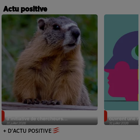
Actu positive
Des marmottes sur OnlyFans : la drôle
Alzheimer : d
d’initiative de chercheurs...
ouvrent une no
31 juillet 2026
31 juillet 2026
+ D'ACTU POSITIVE