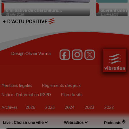
Des marmottes sur OnlyFans : la drôle
Alzheimer : d
d’initiative de chercheurs...
ouvrent une no
31 juillet 2026
31 juillet 2026
+ D'ACTU POSITIVE
Design
Olivier Varma
Mentions légales
Règlements des jeux
Notice d’information RGPD
Plan du site
Archives
2026
2025
2024
2023
2022
Live :
Choisir une ville
Webradios
Podcasts