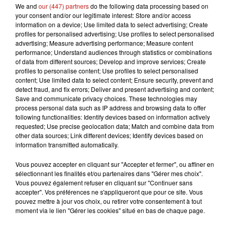
friends. 73 pigeons rescued.
We and
our (447) partners
do the following data processing based on
pic.twitter.com/shpQrmT6NH
your consent and/or our legitimate interest: Store and/or access
— FHP Orlando (@FHPOrlando)
June 30, 2021
information on a device; Use limited data to select advertising; Create
profiles for personalised advertising; Use profiles to select personalised
advertising; Measure advertising performance; Measure content
performance; Understand audiences through statistics or combinations
of data from different sources; Develop and improve services; Create
profiles to personalise content; Use profiles to select personalised
Musique
content; Use limited data to select content; Ensure security, prevent and
detect fraud, and fix errors; Deliver and present advertising and content;
Save and communicate privacy choices. These technologies may
process personal data such as IP address and browsing data to offer
Julien Lieb s’essaye à la vie de chatelain
following functionalities: Identify devices based on information actively
dans son nouveau clip
requested; Use precise geolocation data; Match and combine data from
7 août 2026
other data sources; Link different devices; Identify devices based on
information transmitted automatically.
Vous pouvez accepter en cliquant sur "Accepter et fermer", ou affiner en
sélectionnant les finalités et/ou partenaires dans "Gérer mes choix".
Madonna sort enfin le remix de « Love
Vous pouvez également refuser en cliquant sur "Continuer sans
Sensation » avec Kylie Minogue
accepter". Vos préférences ne s'appliqueront que pour ce site. Vous
7 août 2026
pouvez mettre à jour vos choix, ou retirer votre consentement à tout
moment via le lien "Gérer les cookies" situé en bas de chaque page.