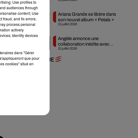
nouveau clip
tising; Use profiles to
tand audiences through
personalise content; Use
Ariana Grande se libère dans
 fraud, and fix errors;
son nouvel album « Petals »
 may process personal
31 juillet 2026
mation actively
vices; Identify devices
Angèle annonce une
collaboration inédite avec
31 juillet 2026
Amelie Lens
rtenaires dans "Gérer
s'appliqueront que pour
+ DE MUSIQUE
les cookies" situé en