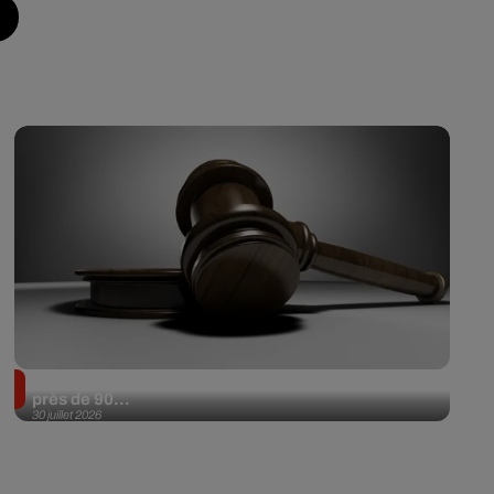
Il achète une veste 3 dollars en friperie et la revend
près de 90...
30 juillet 2026