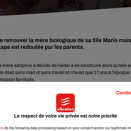
retrouver la mère biologique de sa fille Marie mai
tape est redoutée par les parents.
 mère adoptive a décide de l'aider à se construire alors qu'elle e
e était sans mari et sans travail et n'avait que 17 ans à l'époque.
ression familiale.
onnaîtra sa fille"
. Et après de nombreuses recherches, Hélène 
Contin
s. Elle lui annonce sans l'avis de son mari et contre celui des
va programmer des retrouvailles réelles. La situation est inédite
Le respect de votre vie privée est notre priorité
à se connaître. Hélène va même proposer à Osanna de venir vivr
ers
do the following data processing based on your consent and/or our legitimate int