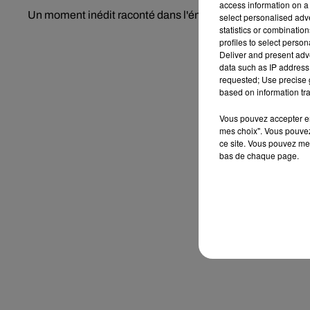
access information on a 
Un moment inédit raconté dans l'émission "Sept à Huit" s
select personalised ad
statistics or combinatio
profiles to select person
Deliver and present adv
data such as IP address 
requested; Use precise g
based on information tra
Vous pouvez accepter en 
mes choix". Vous pouvez
ce site. Vous pouvez met
bas de chaque page.