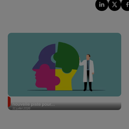
Alzheimer : des chercheurs japonais ouvrent une
nouvelle piste pour...
31 juillet 2026