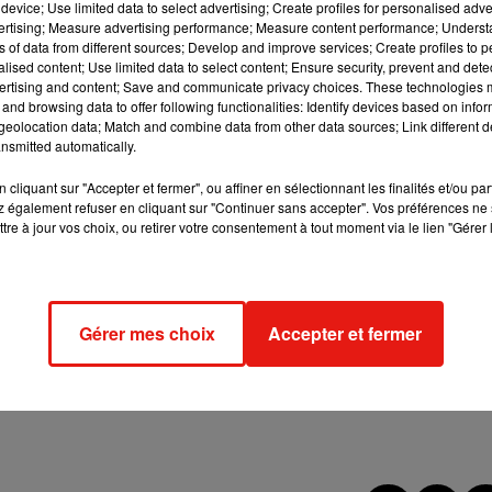
device; Use limited data to select advertising; Create profiles for personalised adver
ur TF1.
vertising; Measure advertising performance; Measure content performance; Unders
ns of data from different sources; Develop and improve services; Create profiles to 
alised content; Use limited data to select content; Ensure security, prevent and detect
ertising and content; Save and communicate privacy choices. These technologies
and browsing data to offer following functionalities: Identify devices based on infor
eolocation data; Match and combine data from other data sources; Link different de
nsmitted automatically.
cliquant sur "Accepter et fermer", ou affiner en sélectionnant les finalités et/ou pa
 également refuser en cliquant sur "Continuer sans accepter". Vos préférences ne 
tre à jour vos choix, ou retirer votre consentement à tout moment via le lien "Gérer 
Gérer mes choix
Accepter et fermer