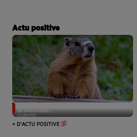
Actu positive
Des marmottes sur OnlyFans : la drôle d’initiative
de chercheurs...
31 juillet 2026
+ D'ACTU POSITIVE