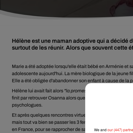
Hélène est une maman adoptive qui a décidé de 
surtout de les réunir. Alors que souvent cette é
Marie a été adoptée lorsqu'elle était bébé en Arménie et sa
adolescente aujourd'hui. La mère biologique de la jeune fill
Elle a été obligée d'abandonner son enfant à cause de la p
Hélène lui avait fait alors
"la promesse silencieuse qu'elle c
finit par retrouver Osanna alors que Marie n'avait que 10 an
psychologues.
Et après quelques rencontres virtuelles via Skype, Hélène 
mais tout va bien se passer les 3 femmes vont apprendre 
en France, pour se rapprocher de sa fille biologique.
We and
our (447) partn