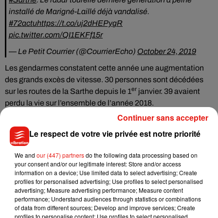
installé de Marigné-Laillé déjà vandalisé.
#72actu
https://t.co/uj2dHEPygR
pic.twitter.com/QI1EKFf15r
— Le Petit Courrier (@CourrierEcho)
October 24, 2019
Les gendarmes constatent cette année une augmentation
des grands excès de vitesse. 30 personnes sont décédées
er
sur les routes de la Sarthe depuis le 1
janvier. 39 avaient
perdu la vie sur l’ensemble de l’année 2018.
Continuer sans accepter
Le respect de votre vie privée est notre priorité
Musique
We and
our (447) partners
do the following data processing based on
your consent and/or our legitimate interest: Store and/or access
information on a device; Use limited data to select advertising; Create
profiles for personalised advertising; Use profiles to select personalised
Benny Blanco invite Selena Gomez et
advertising; Measure advertising performance; Measure content
Becky G sur son nouveau single
performance; Understand audiences through statistics or combinations
5 août 2026
of data from different sources; Develop and improve services; Create
profiles to personalise content; Use profiles to select personalised