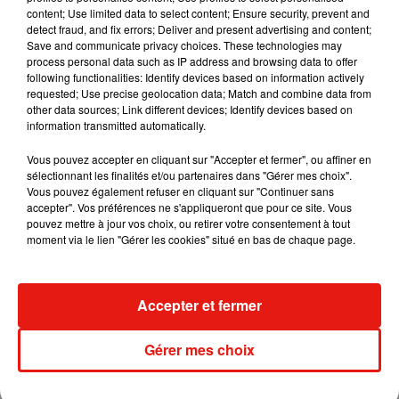
content; Use limited data to select content; Ensure security, prevent and
detect fraud, and fix errors; Deliver and present advertising and content;
Save and communicate privacy choices. These technologies may
Tiny Desk invite Charlie Puth pour une
process personal data such as IP address and browsing data to offer
live session solaire
following functionalities: Identify devices based on information actively
4 août 2026
requested; Use precise geolocation data; Match and combine data from
other data sources; Link different devices; Identify devices based on
information transmitted automatically.
Vous pouvez accepter en cliquant sur "Accepter et fermer", ou affiner en
sélectionnant les finalités et/ou partenaires dans "Gérer mes choix".
Ariana Grande prendra une pause après
Vous pouvez également refuser en cliquant sur "Continuer sans
sa tournée mondiale
accepter". Vos préférences ne s'appliqueront que pour ce site. Vous
4 août 2026
pouvez mettre à jour vos choix, ou retirer votre consentement à tout
moment via le lien "Gérer les cookies" situé en bas de chaque page.
Grand Corps Malade emmène Styleto
Accepter et fermer
en road-trip dans son nouveau clip
31 juillet 2026
Gérer mes choix