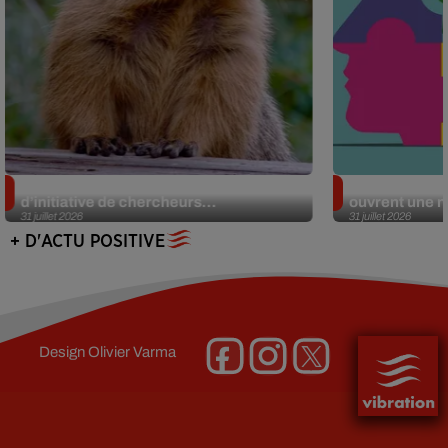
Des marmottes sur OnlyFans : la drôle
Alzheimer : d
d’initiative de chercheurs...
ouvrent une no
31 juillet 2026
31 juillet 2026
+ D'ACTU POSITIVE
Design
Olivier Varma