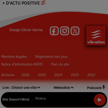
+ D'ACTU POSITIVE
Design
Olivier Varma
Mentions légales
Règlements des jeux
Notice d’information RGPD
Plan du site
Archives
2026
2025
2024
2023
2022
Live :
Choisir une ville
Webradios
Podcasts
Riviera
She Doesn't Mind
-