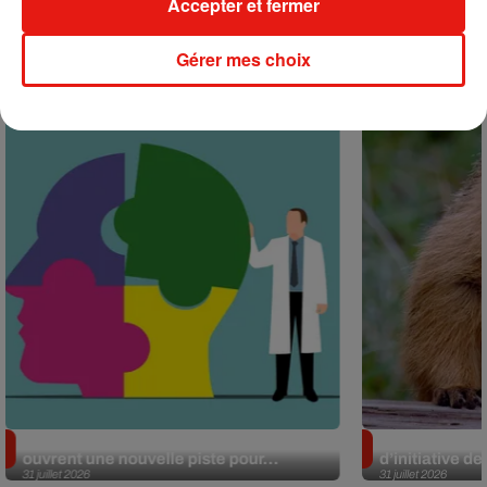
Accepter et fermer
+ DE MUSIQUE
Gérer mes choix
Actu positive
Alzheimer : des chercheurs japonais
Des marmottes
ouvrent une nouvelle piste pour...
d’initiative d
31 juillet 2026
31 juillet 2026