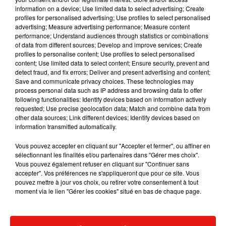
7 août 2026
information on a device; Use limited data to select advertising; Create
profiles for personalised advertising; Use profiles to select personalised
advertising; Measure advertising performance; Measure content
performance; Understand audiences through statistics or combinations
of data from different sources; Develop and improve services; Create
profiles to personalise content; Use profiles to select personalised
Angèle et Amélie Lens dévoilent leur
content; Use limited data to select content; Ensure security, prevent and
collaboration tant attendue
7 août 2026
detect fraud, and fix errors; Deliver and present advertising and content;
Save and communicate privacy choices. These technologies may
process personal data such as IP address and browsing data to offer
following functionalities: Identify devices based on information actively
requested; Use precise geolocation data; Match and combine data from
other data sources; Link different devices; Identify devices based on
Benny Blanco invite Selena Gomez et
information transmitted automatically.
Becky G sur son nouveau single
5 août 2026
Vous pouvez accepter en cliquant sur "Accepter et fermer", ou affiner en
sélectionnant les finalités et/ou partenaires dans "Gérer mes choix".
Vous pouvez également refuser en cliquant sur "Continuer sans
accepter". Vos préférences ne s'appliqueront que pour ce site. Vous
pouvez mettre à jour vos choix, ou retirer votre consentement à tout
Tiny Desk invite Charlie Puth pour une
moment via le lien "Gérer les cookies" situé en bas de chaque page.
live session solaire
4 août 2026