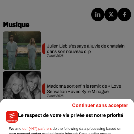
Musique
Julien Lieb s’essaye à la vie de chatelain
dans son nouveau clip
7 août 2026
Madonna sort enfin le remix de « Love
Sensation » avec Kylie Minogue
7 août 2026
Continuer sans accepter
Le respect de votre vie privée est notre priorité
Tayc et Didi B dévoilent le single le plus
We and
our (447) partners
do the following data processing based on
dansant de l’année
your consent and/or our legitimate interest: Store and/or access