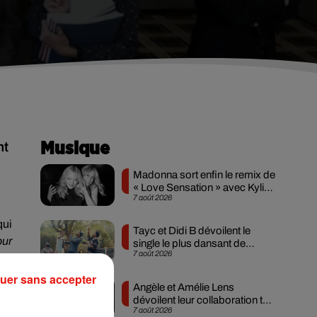
nt
Musique
Madonna sort enfin le remix de
« Love Sensation » avec Kylie
7 août 2026
Minogue
qui
Tayc et Didi B dévoilent le
our
single le plus dansant de
7 août 2026
l’année
uer sans accepter
aux
Angèle et Amélie Lens
ues
dévoilent leur collaboration tant
7 août 2026
attendue