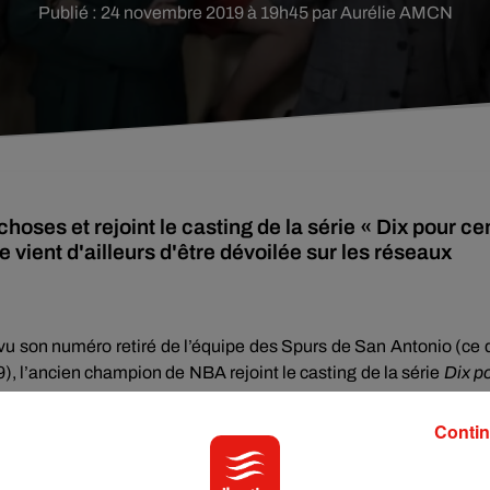
Publié : 24 novembre 2019 à 19h45 par Aurélie AMCN
hoses et rejoint le casting de la série « Dix pour ce
vient d'ailleurs d'être dévoilée sur les réseaux
r vu son numéro retiré de l’équipe des Spurs de San Antonio (ce 
9), l’ancien champion de NBA rejoint le casting de la série
Dix p
Contin
 Parker
apparaît dans les coulisses du tournage de la saison 4 
sont en pleine séance de selfies. «
On vous réserve quelq
ende de la publication.