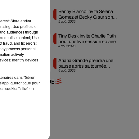
tte
Benny Blanco invite Selena
Gomez et Becky G sur son
el
.
erest: Store and/or
5 août 2026
nouveau single
tising; Use profiles to
tand audiences through
Tiny Desk invite Charlie Puth
personalise content; Use
pour une live session solaire
 fraud, and fix errors;
4 août 2026
 may process personal
mation actively
vices; Identify devices
Ariana Grande prendra une
pause après sa tournée
4 août 2026
mondiale
rtenaires dans "Gérer
+ DE MUSIQUE
s'appliqueront que pour
les cookies" situé en