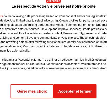
Le respect de votre vie privée est notre priorité
éjà été annoncés : José Garcia, Sandrine Kiberlain, Charlo
l Malapa, la star de la nouvelle série de Netflix intitulée
Mort
ers
do the following data processing based on your consent and/or our legitimate int
device; Use limited data to select advertising; Create profiles for personalised adver
vertising; Measure advertising performance; Measure content performance; Unders
ns of data from different sources; Develop and improve services; Create profiles to 
alised content; Use limited data to select content; Ensure security, prevent and detect
ertising and content; Save and communicate privacy choices. These technologies
and browsing data to offer following functionalities: Identify devices based on infor
eolocation data; Match and combine data from other data sources; Link different de
nsmitted automatically.
cliquant sur "Accepter et fermer", ou affiner en sélectionnant les finalités et/ou pa
 également refuser en cliquant sur "Continuer sans accepter". Vos préférences ne 
tre à jour vos choix, ou retirer votre consentement à tout moment via le lien "Gérer 
Gérer mes choix
Accepter et fermer