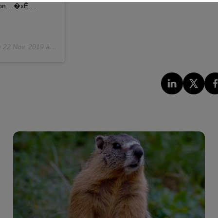
n... �xÈ . .
e
22 Nov. 2019 à 4 :46 PST