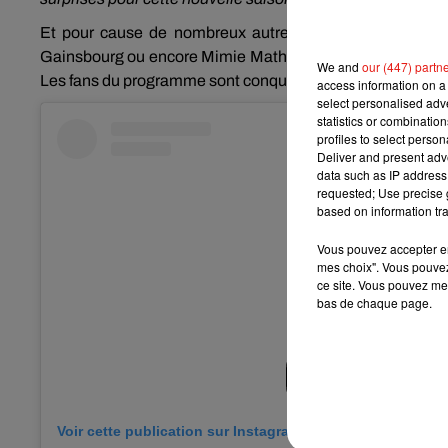
Et pour cause de nombreux autres noms ont d’ores et d
Gainsbourg ou encore Mimie Mathie, mais aussi le jeune Car
We and
our (447) partn
Les fans du programme sont conquis !
access information on a 
select personalised ad
statistics or combinatio
profiles to select person
Deliver and present adv
data such as IP address 
requested; Use precise g
based on information tra
Vous pouvez accepter en 
mes choix". Vous pouvez
ce site. Vous pouvez met
bas de chaque page.
Voir cette publication sur Instagram