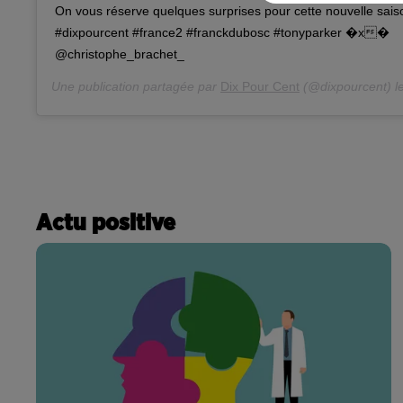
On vous réserve quelques surprises pour cette nouvelle saiso
#dixpourcent #france2 #franckdubosc #tonyparker �x�
@christophe_brachet_
Une publication partagée par
Dix Pour Cent
(@dixpourcent) l
Actu positive