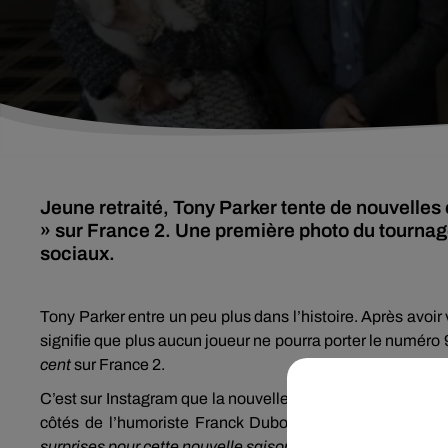
Jeune retraité, Tony Parker tente de nouvelles c
» sur France 2. Une première photo du tournage 
sociaux.
Tony Parker entre un peu plus dans l’histoire. Après avoi
signifie que plus aucun joueur ne pourra porter le numéro 
cent
sur France 2.
C’est sur Instagram que la nouvelle a été annoncée.
Tony
côtés de l’humoriste Franck Dubosc. Les deux hommes 
surprises pour cette nouvelle saison
», peut-on lire en lég