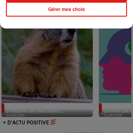
Actu positive
Gérer mes choix
Des marmottes sur OnlyFans : la drôle
Alzheimer : d
d’initiative de chercheurs...
ouvrent une no
31 juillet 2026
31 juillet 2026
+ D'ACTU POSITIVE