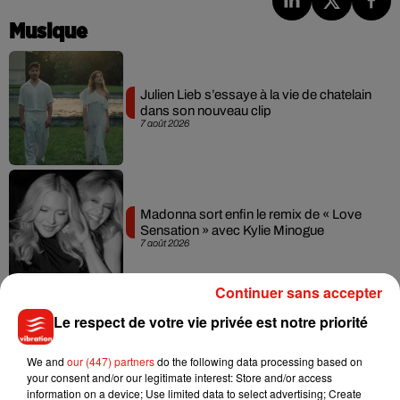
Musique
Julien Lieb s’essaye à la vie de chatelain
dans son nouveau clip
7 août 2026
Madonna sort enfin le remix de « Love
Sensation » avec Kylie Minogue
7 août 2026
Continuer sans accepter
Le respect de votre vie privée est notre priorité
Tayc et Didi B dévoilent le single le plus
dansant de l’année
We and
our (447) partners
do the following data processing based on
7 août 2026
your consent and/or our legitimate interest: Store and/or access
information on a device; Use limited data to select advertising; Create