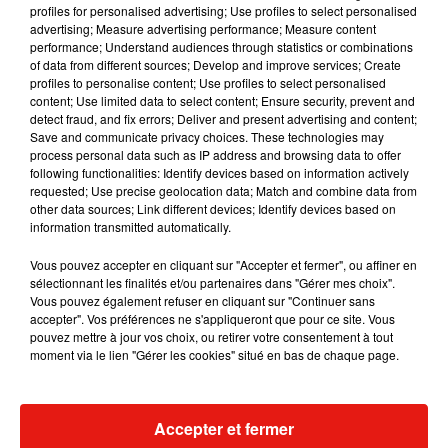
profiles for personalised advertising; Use profiles to select personalised
advertising; Measure advertising performance; Measure content
performance; Understand audiences through statistics or combinations
Angèle et Amélie Lens dévoilent leur
of data from different sources; Develop and improve services; Create
collaboration tant attendue
profiles to personalise content; Use profiles to select personalised
7 août 2026
content; Use limited data to select content; Ensure security, prevent and
detect fraud, and fix errors; Deliver and present advertising and content;
Save and communicate privacy choices. These technologies may
process personal data such as IP address and browsing data to offer
following functionalities: Identify devices based on information actively
requested; Use precise geolocation data; Match and combine data from
Benny Blanco invite Selena Gomez et
other data sources; Link different devices; Identify devices based on
Becky G sur son nouveau single
5 août 2026
information transmitted automatically.
Vous pouvez accepter en cliquant sur "Accepter et fermer", ou affiner en
sélectionnant les finalités et/ou partenaires dans "Gérer mes choix".
Vous pouvez également refuser en cliquant sur "Continuer sans
accepter". Vos préférences ne s'appliqueront que pour ce site. Vous
Tiny Desk invite Charlie Puth pour une
pouvez mettre à jour vos choix, ou retirer votre consentement à tout
live session solaire
moment via le lien "Gérer les cookies" situé en bas de chaque page.
4 août 2026
Accepter et fermer
+ DE MUSIQUE