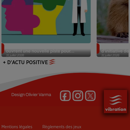
Alzheimer : des chercheurs japonais
Des marmottes
ouvrent une nouvelle piste pour...
d’initiative d
31 juillet 2026
31 juillet 2026
+ D'ACTU POSITIVE
Design
Olivier Varma
Mentions légales
Règlements des jeux