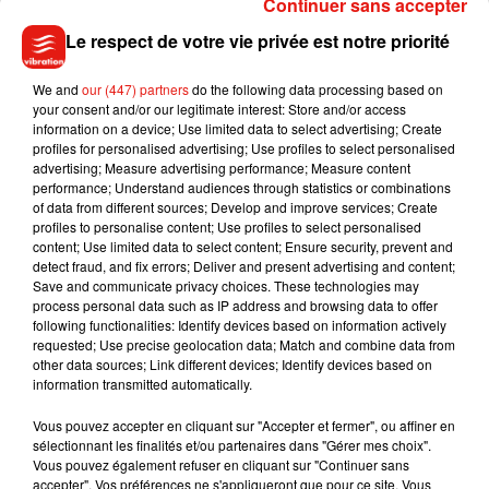
Continuer sans accepter
Le respect de votre vie privée est notre priorité
Madonna sort enfin le remix de « Love
Sensation » avec Kylie Minogue
7 août 2026
We and
our (447) partners
do the following data processing based on
your consent and/or our legitimate interest: Store and/or access
information on a device; Use limited data to select advertising; Create
profiles for personalised advertising; Use profiles to select personalised
advertising; Measure advertising performance; Measure content
performance; Understand audiences through statistics or combinations
Tayc et Didi B dévoilent le single le plus
of data from different sources; Develop and improve services; Create
dansant de l’année
profiles to personalise content; Use profiles to select personalised
7 août 2026
content; Use limited data to select content; Ensure security, prevent and
detect fraud, and fix errors; Deliver and present advertising and content;
Save and communicate privacy choices. These technologies may
process personal data such as IP address and browsing data to offer
following functionalities: Identify devices based on information actively
Angèle et Amélie Lens dévoilent leur
requested; Use precise geolocation data; Match and combine data from
collaboration tant attendue
other data sources; Link different devices; Identify devices based on
7 août 2026
information transmitted automatically.
Vous pouvez accepter en cliquant sur "Accepter et fermer", ou affiner en
sélectionnant les finalités et/ou partenaires dans "Gérer mes choix".
Vous pouvez également refuser en cliquant sur "Continuer sans
Benny Blanco invite Selena Gomez et
accepter". Vos préférences ne s'appliqueront que pour ce site. Vous