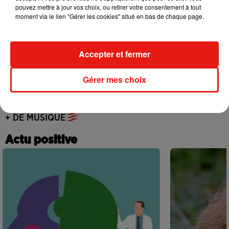
Becky G sur son nouveau single
pouvez mettre à jour vos choix, ou retirer votre consentement à tout
5 août 2026
moment via le lien "Gérer les cookies" situé en bas de chaque page.
Accepter et fermer
Tiny Desk invite Charlie Puth pour une
live session solaire
Gérer mes choix
4 août 2026
+ DE MUSIQUE
Actu positive