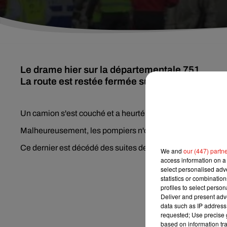
Le drame hier sur la départementale 751.
La route est restée fermée suite à un grave a
Un camion s'est couché et a heurté une habitation, heureus
Malheureusement, les pompiers n'ont pas réussi à désinca
Ce dernier est décédé des suites de ses blessures.
We and
our (447) partn
access information on a 
select personalised ad
statistics or combinatio
profiles to select person
Deliver and present adv
data such as IP address 
requested; Use precise g
based on information tra