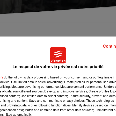
ccident survenu à Chalonnes.
Contin
ement vide lors des faits.
Le respect de votre vie privée est notre priorité
rcérer le chauffeur à temps.
ers
do the following data processing based on your consent and/or our legitimate int
device; Use limited data to select advertising; Create profiles for personalised adver
vertising; Measure advertising performance; Measure content performance; Unders
ns of data from different sources; Develop and improve services; Create profiles to 
alised content; Use limited data to select content; Ensure security, prevent and detect
ertising and content; Save and communicate privacy choices. These technologies
and browsing data to offer following functionalities: Identify devices based on infor
eolocation data; Match and combine data from other data sources; Link different de
nsmitted automatically.