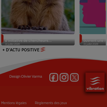
Des marmottes sur OnlyFans : la drôle
Alzheimer : d
d’initiative de chercheurs...
ouvrent une no
31 juillet 2026
31 juillet 2026
+ D'ACTU POSITIVE
Design
Olivier Varma
Mentions légales
Règlements des jeux