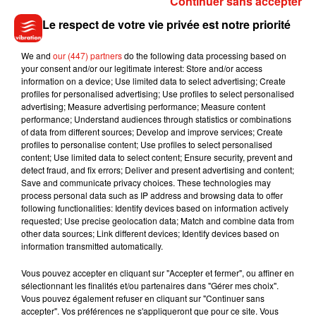
Continuer sans accepter
responsables espéraient.
Le respect de votre vie privée est notre priorité
Le groupe dirigé par Maxime Saada a ainsi refusé ces
dernières semaines de négocier de "gré à gré" avec la Ligue
We and
our (447) partners
do the following data processing based on
your consent and/or our legitimate interest: Store and/or access
pour racheter les droits TV vacants. Il a également indiqué
information on a device; Use limited data to select advertising; Create
qu'il souhaitait restituer le lot de matches qu'il diffuse (20%
profiles for personalised advertising; Use profiles to select personalised
de la L1 pour 330 M EUR annuels). Et lundi, il n'a pas voulu
advertising; Measure advertising performance; Measure content
performance; Understand audiences through statistics or combinations
participer à la consultation de marché lancée par la LFP sur
of data from different sources; Develop and improve services; Create
les lots de Mediapro, demandant un appel d'offres global qui
profiles to personalise content; Use profiles to select personalised
incluerait le sien.
content; Use limited data to select content; Ensure security, prevent and
detect fraud, and fix errors; Deliver and present advertising and content;
Save and communicate privacy choices. These technologies may
En parallèle, Canal est assignée en justice par Mediapro
process personal data such as IP address and browsing data to offer
pour "abus de position dominante" sur le marché, a elle-
following functionalities: Identify devices based on information actively
requested; Use precise geolocation data; Match and combine data from
même déposé une assignation contraire à l'encontre de
other data sources; Link different devices; Identify devices based on
Mediapro cet automne... Et a également assigné la LFP en
information transmitted automatically.
justice en janvier, pour contester les modalités de la
Vous pouvez accepter en cliquant sur "Accepter et fermer", ou affiner en
réattribution des droits...
sélectionnant les finalités et/ou partenaires dans "Gérer mes choix".
Vous pouvez également refuser en cliquant sur "Continuer sans
Cet accord peut-il apaiser le conflit et ramener Canal+ à la
accepter". Vos préférences ne s'appliqueront que pour ce site. Vous