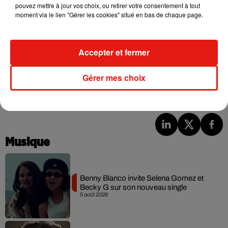
pouvez mettre à jour vos choix, ou retirer votre consentement à tout
table des négociations ? Il faut le souhaiter pour le football
moment via le lien "Gérer les cookies" situé en bas de chaque page.
français, car en attendant, chaque week-end de
Championnat qui s'écoule est autant de fonds en moins pour
les clubs.
Accepter et fermer
Gérer mes choix
(Avec AFP)
Musique
Benny Blanco invite Selena Gomez et
Becky G sur son nouveau single
5 août 2026