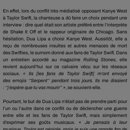
En effet, lors du conflit très médiatisé opposant
Kanye
West
à Taylor Swift, la chanteuse a dû faire un choix pendant une
interview :
dire quel était son artiste préféré entre l’interprète
de Shake
It
Off et le rappeur originaire de Chicago.
Sans
hésitation,
Dua
Lipa
a choisi
Kanye
West.
Aussitôt, elle a
reçu de nombreuses insultes et autres menaces de mort
des
Swifties
, le surnom donné aux fans de Taylor Swift.
Dans
un entretien accordé au magazine
Rolling Stones
, elle
revient aujourd’hui sur ce calvaire vécu sur les réseaux
sociaux.
« Ils
[les fans de Taylor Swift]
m’ont envoyé
des
emojis
‘’Serpent’’ pendant trois jours.
Ils me disaient
:
‘’j’espère que tu vas mourir’’ »
, se souvient-elle.
Pourtant, le but de
Dua
Lipa
n’était pas de prendre parti pour
l’un ou l’autre dans ce conflit ou de déclencher une guerre
entre elle et les fans de Taylor Swift, mais simplement
d’exprimer ses goûts musicaux.
« Je pensais à leur
musique.
Taylor est géniale, mais je suis une grande fan de