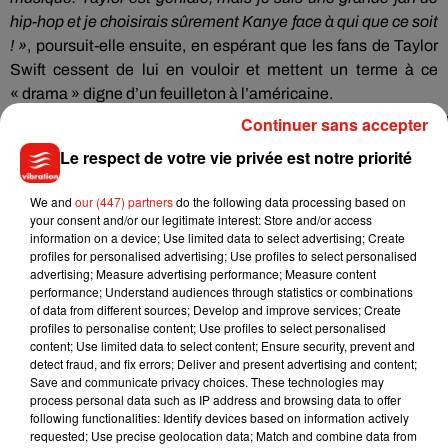
hip-hop et je choisirais sûrement
Kanye
face à qui que ce soit
!
»
, poursuit-elle ensuite, en espérant que les fans de Taylor
Swift cessent de lui en vouloir et mettent un terme à ce
«
drama
» digne d’
un
feuilleton à l’américaine.
Continuer sans accepter
Le respect de votre vie privée est notre priorité
We and
our (447) partners
do the following data processing based on
your consent and/or our legitimate interest: Store and/or access
information on a device; Use limited data to select advertising; Create
profiles for personalised advertising; Use profiles to select personalised
advertising; Measure advertising performance; Measure content
performance; Understand audiences through statistics or combinations
of data from different sources; Develop and improve services; Create
profiles to personalise content; Use profiles to select personalised
content; Use limited data to select content; Ensure security, prevent and
detect fraud, and fix errors; Deliver and present advertising and content;
Save and communicate privacy choices. These technologies may
process personal data such as IP address and browsing data to offer
following functionalities: Identify devices based on information actively
requested; Use precise geolocation data; Match and combine data from