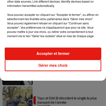
other data sources; Link different devices; Identify devices based on
information transmitted automatically.
Vous pouvez accepter en cliquant sur "Accepter et fermer", ou affiner en
Musique
sélectionnant les finalités et/ou partenaires dans "Gérer mes choix".
Vous pouvez également refuser en cliquant sur "Continuer sans
accepter". Vos préférences ne s'appliqueront que pour ce site. Vous
pouvez mettre à jour vos choix, ou retirer votre consentement à tout
Julien Lieb s’essaye à la vie de chatelain
moment via le lien "Gérer les cookies" situé en bas de chaque page.
dans son nouveau clip
7 août 2026
Accepter et fermer
Gérer mes choix
Madonna sort enfin le remix de « Love
Sensation » avec Kylie Minogue
7 août 2026
Tayc et Didi B dévoilent le single le plus
dansant de l’année
7 août 2026