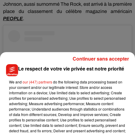
Johnson, aussi surnommé The Rock, est arrivé à la première
place du classement du célèbre magazine américain
PEOPLE
.
Continuer sans accepter
Le respect de votre vie privée est notre priorité
We and
our (447) partners
do the following data processing based on
your consent and/or our legitimate interest: Store and/or access
information on a device; Use limited data to select advertising; Create
profiles for personalised advertising; Use profiles to select personalised
advertising; Measure advertising performance; Measure content
performance; Understand audiences through statistics or combinations
Voir cette publication sur Instagram
of data from different sources; Develop and improve services; Create
profiles to personalise content; Use profiles to select personalised
Throwback to 7 years old in Hawaii, and just drippin’ cool
content; Use limited data to select content; Ensure security, prevent and
with my buck teeth, aloha shirt and WTF is going on with my
detect fraud, and fix errors; Deliver and present advertising and content;
afro matted down on one side!?�xÈ�xÈ‍'️ No way this stud