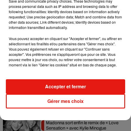
Save and communicate privacy choices. These technologies may
process personal data such as IP address and browsing data to offer
doesn’t grow up to become Sexiest Man Alive �xÈ
following functionalities: Identify devices based on information actively
#HellooooLadies #BuckyJohnson #SmellsLikeHotDogs
requested; Use precise geolocation data; Match and combine data from
#KingOf2ndGrade
other data sources; Link different devices; Identify devices based on
information transmitted automatically.
Une publication partagée par
therock
(@therock) le
16 Oct. 2020 à 12 :23 PDT
Vous pouvez accepter en cliquant sur "Accepter et fermer", ou affiner en
sélectionnant les finalités et/ou partenaires dans "Gérer mes choix".
Vous pouvez également refuser en cliquant sur "Continuer sans
accepter". Vos préférences ne s'appliqueront que pour ce site. Vous
pouvez mettre à jour vos choix, ou retirer votre consentement à tout
Musique
moment via le lien "Gérer les cookies" situé en bas de chaque page.
Julien Lieb s’essaye à la vie de chatelain
Accepter et fermer
dans son nouveau clip
7 août 2026
Gérer mes choix
Madonna sort enfin le remix de « Love
Sensation » avec Kylie Minogue