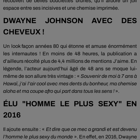
recouvert de belles bouclettes brunes, qu’il arbore un joli
espace entre ses incisives et une chemise imprimée.
DWAYNE JOHNSON AVEC DES
CHEVEUX !
Un look façon années 80 qui étonne et amuse énormément
les internautes ! En moins de 48 heures, la publication a
d’ailleurs récolté plus de 4,4 millions de mentions J’aime. En
légende, l’acteur aujourd’hui âgé de 48 ans se moque lui-
même de son allure très vintage : «
Souvenir de moi à 7 ans à
Hawaï, j’ai l’air cool avec mes dents du bonheur, ma chemise
aloha et ma coupe afro qui part dans tous les sens !
».
ÉLU "HOMME LE PLUS SEXY" EN
2016
Il ajoute ensuite : «
Et dire que ce mec a grandi et est devenu
l’homme le plus sexy du monde
». En effet, en 2016, Dwayne