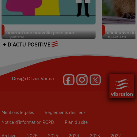
Alzheimer : des chercheurs japonais
Des marmottes
ouvrent une nouvelle piste pour...
d’initiative d
31 juillet 2026
31 juillet 2026
+ D'ACTU POSITIVE
Design
Olivier Varma
Mentions légales
Règlements des jeux
Notice d’information RGPD
Plan du site
Archives
2026
2025
2024
2023
2022