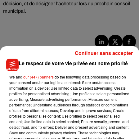
décision, et de désigner l’acheteur lors du prochain conseil
municipal.
Musique
Continuer sans accepter
Le respect de votre vie privée est notre priorité
Benny Blanco invite Selena Gomez et
We and
our (447) partners
do the following data processing based on
Becky G sur son nouveau single
your consent and/or our legitimate interest: Store and/or access
5 août 2026
information on a device; Use limited data to select advertising; Create
profiles for personalised advertising; Use profiles to select personalised
advertising; Measure advertising performance; Measure content
performance; Understand audiences through statistics or combinations
of data from different sources; Develop and improve services; Create
profiles to personalise content; Use profiles to select personalised
Tiny Desk invite Charlie Puth pour une
content; Use limited data to select content; Ensure security, prevent and
live session solaire
4 août 2026
detect fraud, and fix errors; Deliver and present advertising and content;
Save and communicate privacy choices. These technologies may
process personal data such as IP address and browsing data to offer