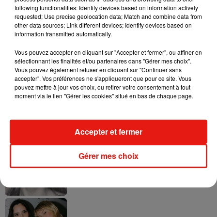
following functionalities: Identify devices based on information actively
requested; Use precise geolocation data; Match and combine data from
other data sources; Link different devices; Identify devices based on
Ariana Grande prendra une pause après
information transmitted automatically.
sa tournée mondiale
4 août 2026
Vous pouvez accepter en cliquant sur "Accepter et fermer", ou affiner en
sélectionnant les finalités et/ou partenaires dans "Gérer mes choix".
Vous pouvez également refuser en cliquant sur "Continuer sans
accepter". Vos préférences ne s'appliqueront que pour ce site. Vous
pouvez mettre à jour vos choix, ou retirer votre consentement à tout
Grand Corps Malade emmène Styleto
moment via le lien "Gérer les cookies" situé en bas de chaque page.
en road-trip dans son nouveau clip
31 juillet 2026
Accepter et fermer
Gérer mes choix
Ariana Grande se libère dans son nouvel
album « Petals »
31 juillet 2026