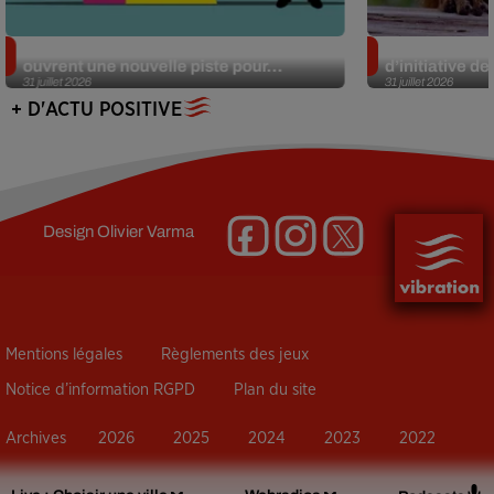
Alzheimer : des chercheurs japonais
Des marmottes
ouvrent une nouvelle piste pour...
d’initiative d
31 juillet 2026
31 juillet 2026
+ D'ACTU POSITIVE
Design
Olivier Varma
Mentions légales
Règlements des jeux
Notice d’information RGPD
Plan du site
Archives
2026
2025
2024
2023
2022