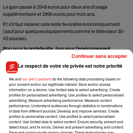
Le gain passe à 1549 euros pour deux ans d'usage
supplémentaire et 1995 euros pour trois ans.
Et s'il faut réparer, cela reste favorable économiquement
(sauf pour quelques équipements comme le téléviseur 30-
40 pouces).
Bon pour le portefeuille, bon pour l’environnement
Continuer sans accepter
Le bénéfice est aussi environnemental. Eviter de changer
Le respect de votre vie privée est notre priorité
pour un effet de mode, c'est "retarder la production d'un
produit neuf", note Pierre Galio, chef du service
We and
our (447) partners
do the following data processing based on
Consommation de l'Ademe : or le stade de la production
your consent and/or our legitimate interest: Store and/or access
génère 80% de l'impact environnemental d'un objet.
information on a device; Use limited data to select advertising; Create
profiles for personalised advertising; Use profiles to select personalised
L'obsolescence culturelle ou marketing varie selon les
advertising; Measure advertising performance; Measure content
produits. Elle est précoce dans le textile : les Français
performance; Understand audiences through statistics or combinations
of data from different sources; Develop and improve services; Create
achètent 60% de vêtements en plus qu'il y a 15 ans, et les
profiles to personalise content; Use profiles to select personalised
gardent moitié moins longtemps, relève Raphaël Guastavi,
content; Use limited data to select content; Ensure security, prevent and
expert économie circulaire à l'Ademe.
detect fraud, and fix errors; Deliver and present advertising and content;
Save and communicate privacy choices. These technologies may