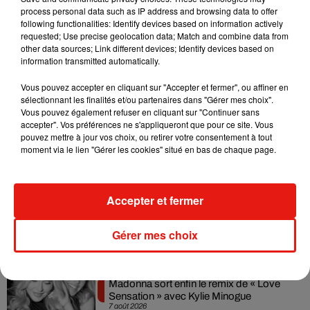
A l'inverse, des objets comme le vélo génèrent "des
process personal data such as IP address and browsing data to offer
habitudes de maintenance assez ancrées", quand "d'autres
following functionalities: Identify devices based on information actively
requested; Use precise geolocation data; Match and combine data from
ont une moindre valeur ressentie, comme la cafetière ou le
other data sources; Link different devices; Identify devices based on
four micro-ondes, qu'on perçoit comme irréparables. Autant
information transmitted automatically.
de changements à faire opérer auprès du citoyen".
Vous pouvez accepter en cliquant sur "Accepter et fermer", ou affiner en
sélectionnant les finalités et/ou partenaires dans "Gérer mes choix".
Vous pouvez également refuser en cliquant sur "Continuer sans
accepter". Vos préférences ne s'appliqueront que pour ce site. Vous
pouvez mettre à jour vos choix, ou retirer votre consentement à tout
Musique
moment via le lien "Gérer les cookies" situé en bas de chaque page.
Julien Lieb s’essaye à la vie de chatelain
Accepter et fermer
dans son nouveau clip
7 août 2026
Gérer mes choix
Madonna sort enfin le remix de « Love
Sensation » avec Kylie Minogue
7 août 2026