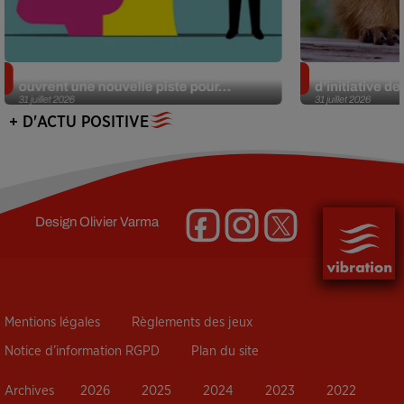
Alzheimer : des chercheurs japonais
Des marmottes
ouvrent une nouvelle piste pour...
d’initiative d
31 juillet 2026
31 juillet 2026
+ D'ACTU POSITIVE
Design
Olivier Varma
Mentions légales
Règlements des jeux
Notice d’information RGPD
Plan du site
Archives
2026
2025
2024
2023
2022