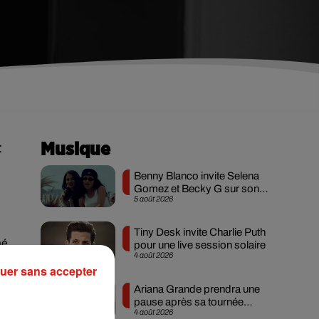
t
Musique
Benny Blanco invite Selena
Gomez et Becky G sur son
5 août 2026
nouveau single
Tiny Desk invite Charlie Puth
mé
pour une live session solaire
4 août 2026
uer sans accepter
Ariana Grande prendra une
pause après sa tournée
4 août 2026
.
mondiale