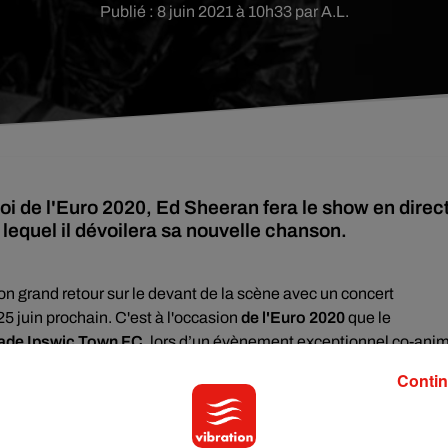
Publié : 8 juin 2021 à 10h33 par A.L.
oi de l'Euro 2020, Ed Sheeran fera le show en direc
lequel il dévoilera sa nouvelle chanson.
on grand retour sur le devant de la scène avec un concert
5 juin prochain. C'est à l'occasion
de l'Euro 2020
que le
tade Ipswic Town FC
, lors d’un évènement exceptionnel co-ani
Contin
fitera de ce concert unique pour dévoiler son tout nouveau titre