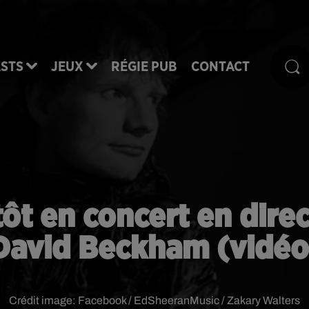
STS
JEUX
RÉGIE PUB
CONTACT
ôt en concert en direc
David Beckham (vidéo
Crédit image:
Facebook / EdSheeranMusic / Zakary Walters