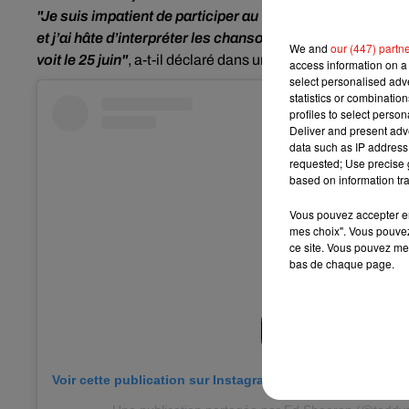
"Je suis impatient de participer au ‘TikTok UEFA EURO 2
et j’ai hâte d’interpréter les chansons préférées des fans
We and
our (447) partn
voit le 25 juin"
, a-t-il déclaré dans un communiqué.
access information on a 
select personalised ad
statistics or combinatio
profiles to select person
Deliver and present adv
data such as IP address 
requested; Use precise g
based on information tra
Vous pouvez accepter en 
mes choix". Vous pouvez
ce site. Vous pouvez met
bas de chaque page.
Voir cette publication sur Instagram