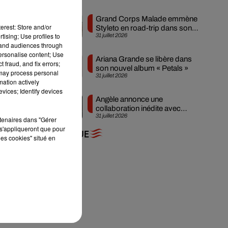
re
Grand Corps Malade emmène
erest: Store and/or
Styleto en road-trip dans son
tising; Use profiles to
31 juillet 2026
nouveau clip
tand audiences through
personalise content; Use
Ariana Grande se libère dans
 fraud, and fix errors;
son nouvel album « Petals »
 may process personal
31 juillet 2026
mation actively
vices; Identify devices
Angèle annonce une
collaboration inédite avec
31 juillet 2026
Amelie Lens
rtenaires dans "Gérer
s'appliqueront que pour
+ DE MUSIQUE
les cookies" situé en