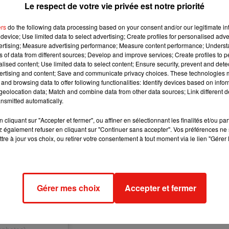
Le respect de votre vie privée est notre priorité
020 Show’, en direct de Portman Road. C’est un lieu que j’ado
 mais aussi, et pour la première fois, mon nouveau titre ! On se
ers
do the following data processing based on your consent and/or our legitimate int
device; Use limited data to select advertising; Create profiles for personalised adver
vertising; Measure advertising performance; Measure content performance; Unders
ns of data from different sources; Develop and improve services; Create profiles to 
alised content; Use limited data to select content; Ensure security, prevent and detect
ertising and content; Save and communicate privacy choices. These technologies
and browsing data to offer following functionalities: Identify devices based on infor
eolocation data; Match and combine data from other data sources; Link different de
nsmitted automatically.
cliquant sur "Accepter et fermer", ou affiner en sélectionnant les finalités et/ou pa
 également refuser en cliquant sur "Continuer sans accepter". Vos préférences ne 
tre à jour vos choix, ou retirer votre consentement à tout moment via le lien "Gérer 
Gérer mes choix
Accepter et fermer