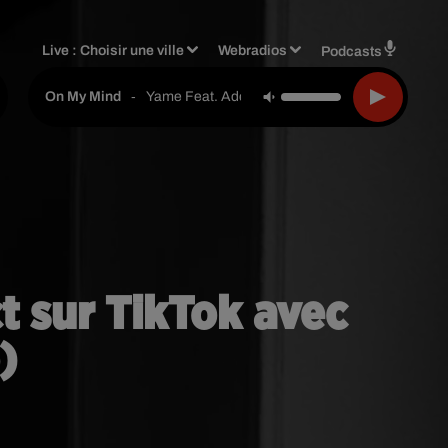
Live :
Choisir une ville
Webradios
Podcasts
-
Yame Feat. Adekunle Gold
On My Mind
t sur TikTok avec
)