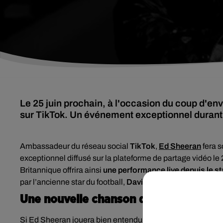
Le 25 juin prochain, à l'occasion du coup d'env
sur TikTok. Un événement exceptionnel durant 
Ambassadeur du réseau social
TikTok
,
Ed Sheeran
fera s
exceptionnel diffusé sur la plateforme de partage vidéo le 2
Britannique offrira ainsi
une performance live depuis le s
par l’ancienne star du football,
David Beckham
.
Une nouvelle chanson dévoilée
Si Ed Sheeran jouera bien entendu ses anciens tubes, il pro