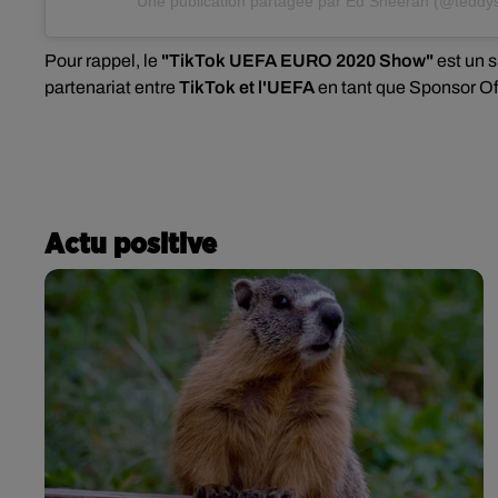
Une publication partagée par Ed Sheeran (@teddy
Pour rappel, le
"TikTok UEFA EURO 2020 Show"
est un s
partenariat entre
TikTok et l'UEFA
en tant que Sponsor Off
Actu positive