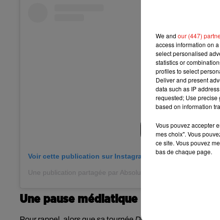
We and
our (447) partn
access information on a 
select personalised ad
statistics or combinatio
profiles to select person
Deliver and present adv
data such as IP address 
requested; Use precise g
based on information tra
Vous pouvez accepter en 
mes choix". Vous pouvez
ce site. Vous pouvez met
bas de chaque page.
Voir cette publication sur Instagram
Une publication partagée par Absolute India News (@absolut
Une pause médiatique
Pour rappel, alors que
sa tournée
Divide Tour
a été élue co