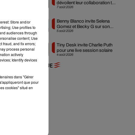
dévoilent leur collaboration tant
7 août 2026
attendue
Benny Blanco invite Selena
erest: Store and/or
Gomez et Becky G sur son
tising; Use profiles to
5 août 2026
nouveau single
tand audiences through
personalise content; Use
 fraud, and fix errors;
Tiny Desk invite Charlie Puth
 may process personal
pour une live session solaire
mation actively
4 août 2026
vices; Identify devices
+ DE MUSIQUE
rtenaires dans "Gérer
s'appliqueront que pour
les cookies" situé en