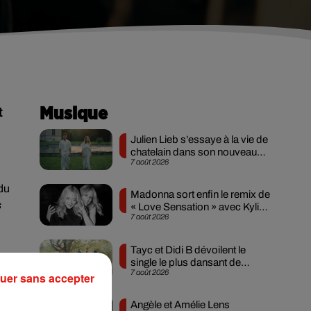
t
Musique
Julien Lieb s’essaye à la vie de
chatelain dans son nouveau
7 août 2026
clip
du
Madonna sort enfin le remix de
s
« Love Sensation » avec Kylie
7 août 2026
Minogue
Tayc et Didi B dévoilent le
single le plus dansant de
7 août 2026
l’année
uer sans accepter
Angèle et Amélie Lens