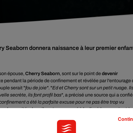
y Seaborn donnera naissance à leur premier enfan
 son épouse,
Cherry Seaborn
, sont sur le point de
devenir
te pendant la période de confinement et révélée par l'entourage 
ouple serait "
fou de joie"
. "
Ed et Cherry sont sur un petit nuage. Il
lle secrète, ils font profil bas
", a précisé une source qui a confié
confinement a été la parfaite excuse pour ne pas être trop vu
n plus excités donc ils ont commencé à le dire à leurs amis et à
agne âgée de 28 ans se sont mariés en toute discrétion en
Contin