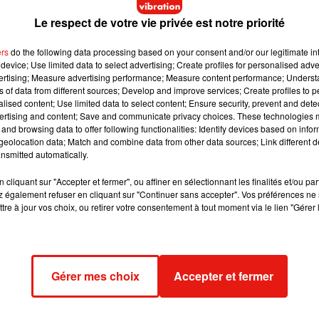
Le respect de votre vie privée est notre priorité
ers
do the following data processing based on your consent and/or our legitimate int
device; Use limited data to select advertising; Create profiles for personalised adver
vertising; Measure advertising performance; Measure content performance; Unders
ns of data from different sources; Develop and improve services; Create profiles to 
alised content; Use limited data to select content; Ensure security, prevent and detect
ertising and content; Save and communicate privacy choices. These technologies
and browsing data to offer following functionalities: Identify devices based on infor
eolocation data; Match and combine data from other data sources; Link different de
nsmitted automatically.
cliquant sur "Accepter et fermer", ou affiner en sélectionnant les finalités et/ou pa
 également refuser en cliquant sur "Continuer sans accepter". Vos préférences ne 
tre à jour vos choix, ou retirer votre consentement à tout moment via le lien "Gérer 
eindianews)
le
12 Août 2020 à 7 :36 PDT
Gérer mes choix
Accepter et fermer
mme étant celle la plus rentable de l'histoire avec pas moins