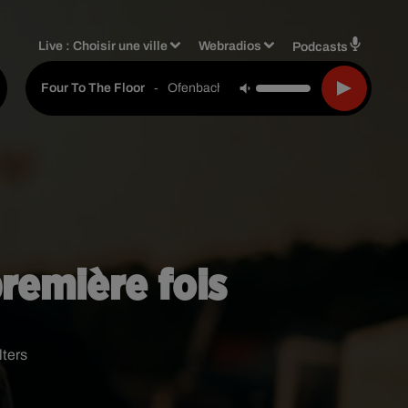
Live :
Choisir une ville
Webradios
Podcasts
-
Ofenbach, Starsailor
Four To The Floor
remière fois
ters