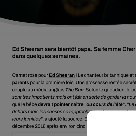
Ed Sheeran sera bientôt papa. Sa femme Cherr
dans quelques semaines.
Carnet rose pour
Ed Sheeran
! Le chanteur britannique et
parents
pour la première fois. Une grossesse restée secrè
couple au média anglais
The Sun
. Selon le quotidien, le c
sont très impatients mais ont fait en sorte de garder la nouve
que le bébé
devrait pointer naître "
au cours de l'été
"
.
"Le 
dehors mais les choses se rapprochent et ils sont de plus e
leurs familles"
, a ajouté la source. Ed Sheeran et sa comp
décembre 2018 après environ cinq ans de relation.