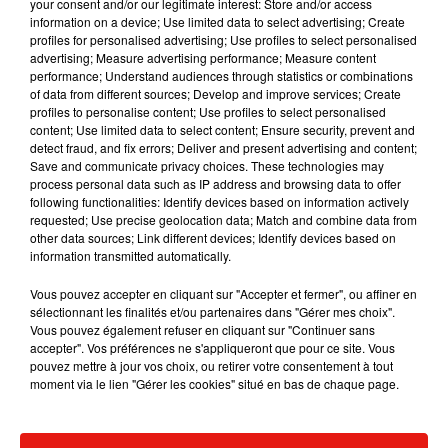
your consent and/or our legitimate interest: Store and/or access
information on a device; Use limited data to select advertising; Create
profiles for personalised advertising; Use profiles to select personalised
advertising; Measure advertising performance; Measure content
performance; Understand audiences through statistics or combinations
of data from different sources; Develop and improve services; Create
profiles to personalise content; Use profiles to select personalised
content; Use limited data to select content; Ensure security, prevent and
detect fraud, and fix errors; Deliver and present advertising and content;
Save and communicate privacy choices. These technologies may
process personal data such as IP address and browsing data to offer
following functionalities: Identify devices based on information actively
requested; Use precise geolocation data; Match and combine data from
other data sources; Link different devices; Identify devices based on
information transmitted automatically.
Vous pouvez accepter en cliquant sur "Accepter et fermer", ou affiner en
Voir cette publication sur Instagram
sélectionnant les finalités et/ou partenaires dans "Gérer mes choix".
The next song from my new record comes out friday, and it’s
Vous pouvez également refuser en cliquant sur "Continuer sans
great, just like @thegr8khalid who features on it. Hope you
accepter". Vos préférences ne s'appliqueront que pour ce site. Vous
pouvez mettre à jour vos choix, ou retirer votre consentement à tout
enjoy it as much as I do #no6collaborationsproject
moment via le lien "Gérer les cookies" situé en bas de chaque page.
#beautifulpeople
Une publication partagée par
Ed Sheeran
(@teddysphotos) le
23 