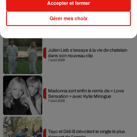
Accepter et fermer
Gérer mes choix
Musique
Julien Lieb s’essaye à la vie de chatelain
dans son nouveau clip
7 août 2026
Madonna sort enfin le remix de « Love
Sensation » avec Kylie Minogue
7 août 2026
Tayc et Didi B dévoilent le single le plus