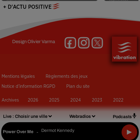
+ D'ACTU POSITIVE
Design
Olivier Varma
Mentions légales
Règlements des jeux
Notice d’information RGPD
Plan du site
Archives
2026
2025
2024
2023
2022
Live :
Choisir une ville
Webradios
Podcasts
Dermot Kennedy
Power Over Me
-