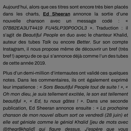
Aujourd’hui, alors que ces titres sont encore très bien placés
dans les charts,
Ed Sheeran
annonce la sortie d’une
nouvelle chanson avec un message codé : «
07B82EA3UT4419 FU45LP30P0OOL3
». Traduction : il
s’agit de
Beautiful People
en duo avec le chanteur Khalid,
auteur des tubes
Talk
ou encore
Better
. Sur son compte
Instagram, il nous propose même de découvrir un bref (très
bref !) aperçu de ce qui s’annonce déjà comme l’un des tubes
de cette année 2019.
Plus d’un demi-million d’internautes ont validé ces quelques
notes. Dans les commentaires, ils ont également exprimé
leur impatience :
« Sors Beautiful People tout de suite ! », «
Oh mon dieu, je suis tellement excitée, le son est tellement
beautiful », « Ed, tu nous gâtes ! »
. Dans une seconde
publication, Ed Sheeran annonce ensuite : «
La prochaine
chanson de mon nouvel album sort ce vendredi (28 juin) et
elle est géniale comme le génial Khalid [jeu de mots avec
@thegr8khalid] qui figure dessus. J’espère que vous