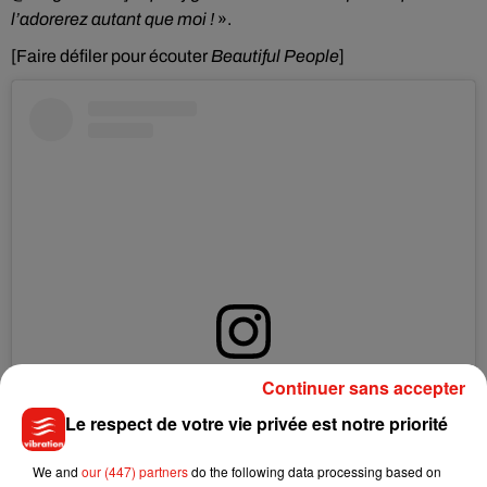
l’adorerez autant que moi !
».
[Faire défiler pour écouter
Beautiful People
]
Continuer sans accepter
Voir cette publication sur Instagram
Le respect de votre vie privée est notre priorité
#no6collaborationsproject
Une publication partagée par
Ed Sheeran
(@teddysphotos) le
22 
We and
our (447) partners
do the following data processing based on