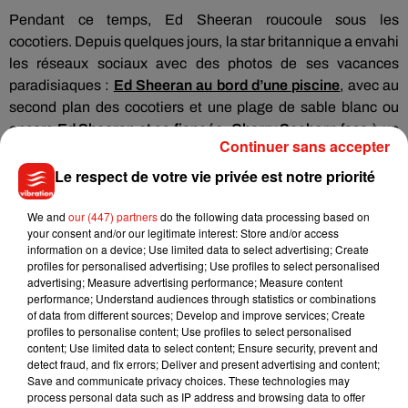
Pendant ce temps, Ed
Sheeran
roucoule sous les
cocotiers.
Depuis quelques jours, la star britannique a envahi
les réseaux sociaux avec des photos de ses vacances
paradisiaques :
Ed
Sheeran
au bord d’une piscine
, avec au
second plan des cocotiers et une plage de sable blanc ou
encore
Ed
Sheeran
et sa fiancée, Cherry
Seaborn
face à un
Continuer sans accepter
magnifique coucher de soleil au bord de l’eau.
Le respect de votre vie privée est notre priorité
We and
our (447) partners
do the following data processing based on
your consent and/or our legitimate interest: Store and/or access
information on a device; Use limited data to select advertising; Create
profiles for personalised advertising; Use profiles to select personalised
advertising; Measure advertising performance; Measure content
performance; Understand audiences through statistics or combinations
of data from different sources; Develop and improve services; Create
profiles to personalise content; Use profiles to select personalised
content; Use limited data to select content; Ensure security, prevent and
detect fraud, and fix errors; Deliver and present advertising and content;
Save and communicate privacy choices. These technologies may
process personal data such as IP address and browsing data to offer