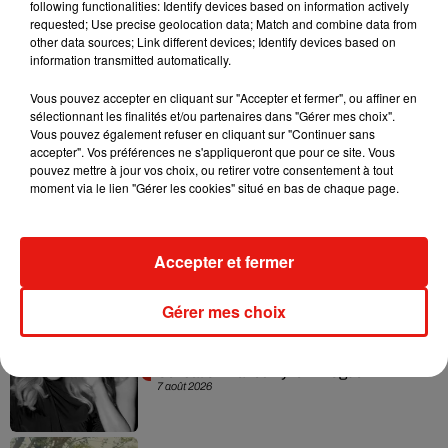
following functionalities: Identify devices based on information actively
requested; Use precise geolocation data; Match and combine data from
other data sources; Link different devices; Identify devices based on
information transmitted automatically.
Vous pouvez accepter en cliquant sur "Accepter et fermer", ou affiner en
sélectionnant les finalités et/ou partenaires dans "Gérer mes choix".
Vous pouvez également refuser en cliquant sur "Continuer sans
Musique
accepter". Vos préférences ne s'appliqueront que pour ce site. Vous
pouvez mettre à jour vos choix, ou retirer votre consentement à tout
moment via le lien "Gérer les cookies" situé en bas de chaque page.
Julien Lieb s’essaye à la vie de chatelain
dans son nouveau clip
7 août 2026
Accepter et fermer
Gérer mes choix
Madonna sort enfin le remix de « Love
Sensation » avec Kylie Minogue
7 août 2026