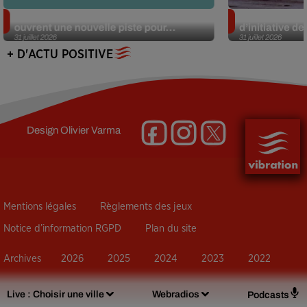
Alzheimer : des chercheurs japonais
Des marmottes
ouvrent une nouvelle piste pour...
d’initiative d
31 juillet 2026
31 juillet 2026
+ D'ACTU POSITIVE
Design
Olivier Varma
Mentions légales
Règlements des jeux
Notice d’information RGPD
Plan du site
Archives
2026
2025
2024
2023
2022
Live :
Choisir une ville
Webradios
Podcasts