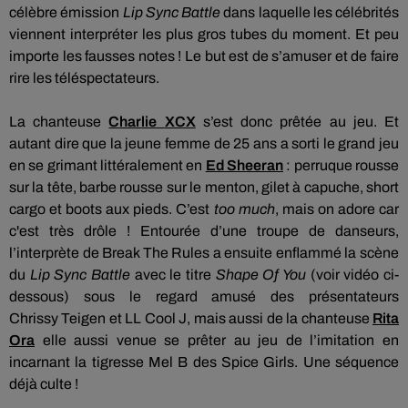
célèbre émission
Lip
Sync
Battle
dans laquelle les célébrités
viennent interpréter les plus gros tubes du moment.
Et peu
importe les fausses notes !
Le but est de s’amuser et de faire
rire les téléspectateurs.
La chanteuse
Charlie
XCX
s’est donc prêtée au jeu.
Et
autant dire que la jeune femme de 25 ans a sorti le grand jeu
en se grimant littéralement en
Ed
Sheeran
:
perruque rousse
sur la tête, barbe rousse sur le menton, gilet à capuche, short
cargo et boots aux pieds.
C’est
too
much
, mais on adore car
c'est très drôle !
Entourée d’une troupe de danseurs,
l’interprète de Break The
Rules
a ensuite enflammé la scène
du
Lip
Sync
Battle
avec le titre
Shape
Of
You
(voir vidéo ci-
dessous)
sous le regard amusé des présentateurs
Chrissy
Teigen
et LL Cool J, mais aussi de la chanteuse
Rita
Ora
elle aussi venue se prêter au jeu de l’imitation en
incarnant la tigresse Mel B des
Spice
Girls.
Une séquence
déjà culte !