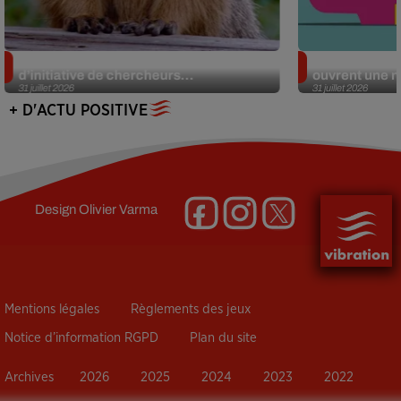
Des marmottes sur OnlyFans : la drôle
Alzheimer : d
d’initiative de chercheurs...
ouvrent une no
31 juillet 2026
31 juillet 2026
+ D'ACTU POSITIVE
Design
Olivier Varma
Mentions légales
Règlements des jeux
Notice d’information RGPD
Plan du site
Archives
2026
2025
2024
2023
2022