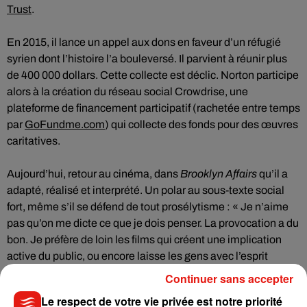
Trust
.
En 2015, il lance un appel aux dons en faveur d’un réfugié
syrien dont l’histoire l’a bouleversé. Il parvient à réunir plus
de 400 000 dollars. Cette collecte est déclic. Norton participe
alors à la création du réseau social Crowdrise, une
plateforme de financement participatif (rachetée entre temps
par
GoFundme.com
) qui collecte des fonds pour des œuvres
caritatives.
Aujourd’hui, retour au cinéma, dans
Brooklyn Affairs
qu’il a
adapté, réalisé et interprété. Un polar au sous-texte social
fort, même s’il se défend de tout prosélytisme : « Je n’aime
pas qu’on me dicte ce que je dois penser. La provocation a du
bon. Je préfère de loin les films qui créent une implication
active du public, ou encore laisse les gens avec l’esprit
alerte. De manière générale, les choses dont nous nous
Continuer sans accepter
souvenons sont celles auxquelles on a dû un tant soit peu
Le respect de votre vie privée est notre priorité
réfléchir. »