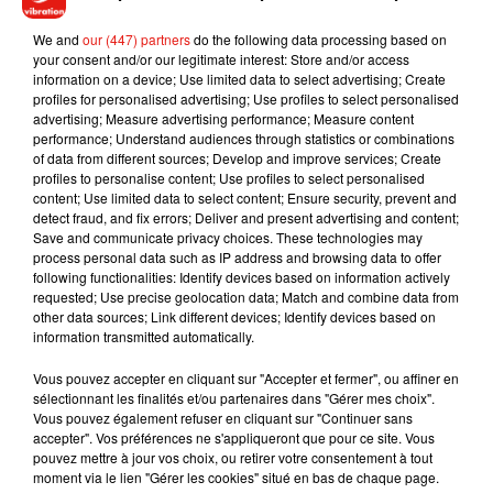
We and
our (447) partners
do the following data processing based on
Message reçu. On va y réfléchir...
your consent and/or our legitimate interest: Store and/or access
information on a device; Use limited data to select advertising; Create
profiles for personalised advertising; Use profiles to select personalised
Retrouvez cette séquence en podcast
advertising; Measure advertising performance; Measure content
performance; Understand audiences through statistics or combinations
of data from different sources; Develop and improve services; Create
profiles to personalise content; Use profiles to select personalised
content; Use limited data to select content; Ensure security, prevent and
Musique
detect fraud, and fix errors; Deliver and present advertising and content;
Save and communicate privacy choices. These technologies may
process personal data such as IP address and browsing data to offer
following functionalities: Identify devices based on information actively
Julien Lieb s’essaye à la vie de chatelain
requested; Use precise geolocation data; Match and combine data from
dans son nouveau clip
other data sources; Link different devices; Identify devices based on
7 août 2026
information transmitted automatically.
Vous pouvez accepter en cliquant sur "Accepter et fermer", ou affiner en
sélectionnant les finalités et/ou partenaires dans "Gérer mes choix".
Vous pouvez également refuser en cliquant sur "Continuer sans
accepter". Vos préférences ne s'appliqueront que pour ce site. Vous
Madonna sort enfin le remix de « Love
pouvez mettre à jour vos choix, ou retirer votre consentement à tout
Sensation » avec Kylie Minogue
7 août 2026
moment via le lien "Gérer les cookies" situé en bas de chaque page.