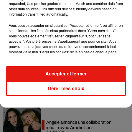
requested; Use precise geolocation data; Match and combine data from
Ariana Grande prendra une pause après
other data sources; Link different devices; Identify devices based on
sa tournée mondiale
information transmitted automatically.
4 août 2026
Vous pouvez accepter en cliquant sur "Accepter et fermer", ou affiner en
sélectionnant les finalités et/ou partenaires dans "Gérer mes choix".
Vous pouvez également refuser en cliquant sur "Continuer sans
accepter". Vos préférences ne s'appliqueront que pour ce site. Vous
Grand Corps Malade emmène Styleto
pouvez mettre à jour vos choix, ou retirer votre consentement à tout
en road-trip dans son nouveau clip
moment via le lien "Gérer les cookies" situé en bas de chaque page.
31 juillet 2026
Accepter et fermer
Ariana Grande se libère dans son nouvel
Gérer mes choix
album « Petals »
31 juillet 2026
Angèle annonce une collaboration
inédite avec Amelie Lens
31 juillet 2026