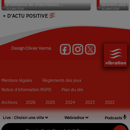
d’initiative de chercheurs...
ouvrent une no
31 juillet 2026
31 juillet 2026
+ D'ACTU POSITIVE
Design
Olivier Varma
Mentions légales
Règlements des jeux
Notice d’information RGPD
Plan du site
Archives
2026
2025
2024
2023
2022
Live :
Choisir une ville
Webradios
Podcasts