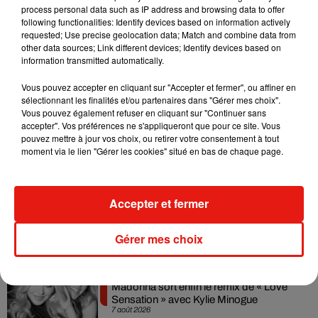
été arrêtés. Le père, libéré après quelques jours, a toujours
process personal data such as IP address and browsing data to offer
nié avoir su que
la jeune fille était un "bébé volé"
. De son
following functionalities: Identify devices based on information actively
requested; Use precise geolocation data; Match and combine data from
côté,
la "mère" de Miché a été condamnée à 10 ans de
other data sources; Link different devices; Identify devices based on
prison
. L’adolescente, aujourd’hui âgée de 22 ans, lui a
information transmitted automatically.
pardonné et continue de lui rendre visite.
Vous pouvez accepter en cliquant sur "Accepter et fermer", ou affiner en
sélectionnant les finalités et/ou partenaires dans "Gérer mes choix".
Vous pouvez également refuser en cliquant sur "Continuer sans
accepter". Vos préférences ne s'appliqueront que pour ce site. Vous
pouvez mettre à jour vos choix, ou retirer votre consentement à tout
Musique
moment via le lien "Gérer les cookies" situé en bas de chaque page.
Julien Lieb s’essaye à la vie de chatelain
Accepter et fermer
dans son nouveau clip
7 août 2026
Gérer mes choix
Madonna sort enfin le remix de « Love
Sensation » avec Kylie Minogue
7 août 2026