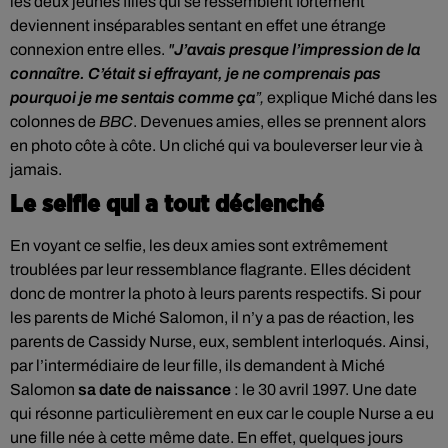
les deux jeunes filles qui se ressemblent fortement
deviennent inséparables sentant en effet une étrange
connexion entre elles.
"
J’avais presque l’impression de la
connaître. C’était si effrayant, je ne comprenais pas
pourquoi je me sentais comme ça
”,
explique Miché dans les
colonnes de
BBC
. Devenues amies, elles se prennent alors
en photo côte à côte. Un cliché qui va bouleverser leur vie à
jamais.
Le selfie qui a tout déclenché
En voyant ce selfie, les deux amies sont extrêmement
troublées par leur ressemblance flagrante. Elles décident
donc de montrer la photo à leurs parents respectifs. Si pour
les parents de Miché Salomon, il n’y a pas de réaction, les
parents de Cassidy Nurse, eux, semblent interloqués. Ainsi,
par l’intermédiaire de leur fille, ils demandent à Miché
Salomon
sa date de naissance
: le 30 avril 1997. Une date
qui résonne particulièrement en eux car le couple Nurse a eu
une fille née à cette même date. En effet, quelques jours