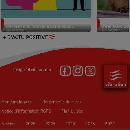
Alzheimer : des chercheurs japonais
Des marmottes
ouvrent une nouvelle piste pour...
d’initiative d
31 juillet 2026
31 juillet 2026
+ D'ACTU POSITIVE
Design
Olivier Varma
Mentions légales
Règlements des jeux
Notice d’information RGPD
Plan du site
Archives
2026
2025
2024
2023
2022