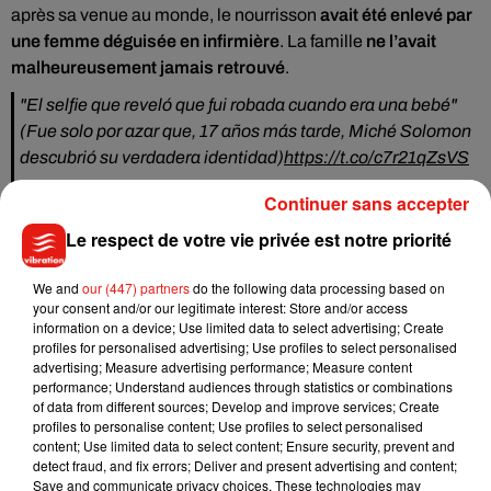
après sa venue au monde, le nourrisson
avait été enlevé par
une femme déguisée en infirmière
. La famille
ne l’avait
malheureusement jamais retrouvé
.
"El selfie que reveló que fui robada cuando era una bebé"
(Fue solo por azar que, 17 años más tarde, Miché Solomon
descubrió su verdadera identidad)
https://t.co/c7r21qZsVS
— Serge Van Steenkiste (@sargos66)
October 30, 2019
Continuer sans accepter
Quelques jours plus tard, des assistants sociaux viennent
Le respect de votre vie privée est notre priorité
chercher Miché pour lui raconter
l’histoire du "bébé volé"
lui
confiant qu'ils pensent sérieusement qu’il s’agisse d’elle.
We and
our (447) partners
do the following data processing based on
your consent and/or our legitimate interest: Store and/or access
Choquée, l'adolescente de 17 ans ne veut pas y croire et leur
information on a device; Use limited data to select advertising; Create
montre son certificat de naissance en guise de preuve avant
profiles for personalised advertising; Use profiles to select personalised
d'apprendre qu’il s’agissait d’un faux. Elle accepte alors de
advertising; Measure advertising performance; Measure content
performance; Understand audiences through statistics or combinations
faire des test ADN. Les résultats tombent :
Miché était bien
of data from different sources; Develop and improve services; Create
la fillette kidnappée à la maternité et donc, la soeur de
profiles to personalise content; Use profiles to select personalised
Cassidy
qui a grandi à deux pas de sa maison pendant des
content; Use limited data to select content; Ensure security, prevent and
detect fraud, and fix errors; Deliver and present advertising and content;
années. Les "faux" parents voleurs d'enfant, ont par la suite
Save and communicate privacy choices. These technologies may