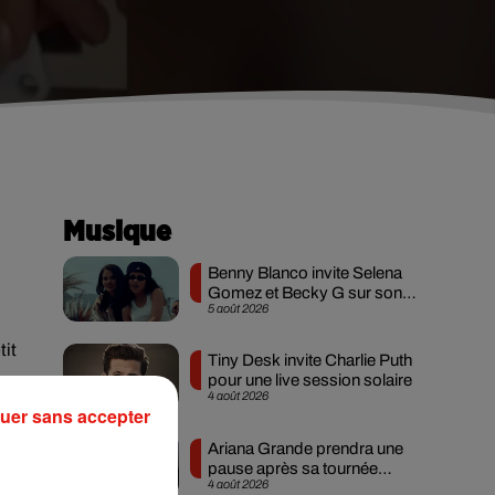
Musique
Benny Blanco invite Selena
Gomez et Becky G sur son
5 août 2026
nouveau single
tit
Tiny Desk invite Charlie Puth
pour une live session solaire
4 août 2026
uer sans accepter
a
Ariana Grande prendra une
pause après sa tournée
4 août 2026
mondiale