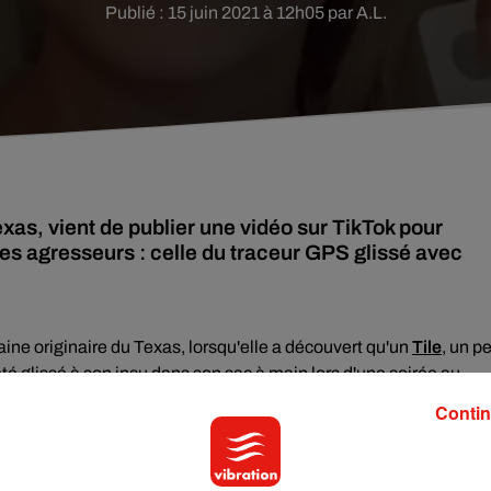
Publié : 15 juin 2021 à 12h05 par A.L.
xas, vient de publier une vidéo sur TikTok pour
 les agresseurs : celle du traceur GPS glissé avec
ine originaire du Texas, lorsqu'elle a découvert qu'un
Tile
, un pe
été glissé à son insu dans son sac à main lors d'une soirée au
Contin
dans mon sac. Ne vous inquiétez pas, j’ai immédiatement enlevé l
k dans le but d'alerter contre cette pratique effrayante.