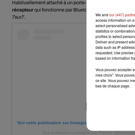
Habituellement attaché à un porte-clés ou au collier d'u
récepteur
qui fonctionne par Bluetooth et qui doit normale
We and
our (447) partn
7sur7
.
access information on a 
select personalised ad
statistics or combinatio
profiles to select person
Deliver and present adv
data such as IP address 
requested; Use precise g
based on information tra
Vous pouvez accepter en 
mes choix". Vous pouvez
ce site. Vous pouvez met
bas de chaque page.
Voir cette publication sur Instagram
Une publication partagée par Period. (@period.s