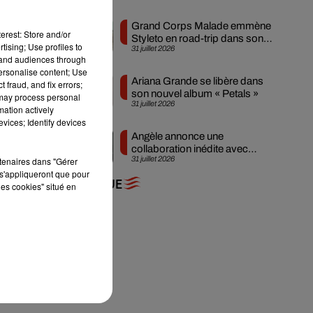
Grand Corps Malade emmène
erest: Store and/or
Styleto en road-trip dans son
tising; Use profiles to
31 juillet 2026
nouveau clip
tand audiences through
personalise content; Use
Ariana Grande se libère dans
 fraud, and fix errors;
son nouvel album « Petals »
 may process personal
31 juillet 2026
mation actively
vices; Identify devices
Angèle annonce une
collaboration inédite avec
31 juillet 2026
rtenaires dans "Gérer
Amelie Lens
s'appliqueront que pour
+ DE MUSIQUE
les cookies" situé en