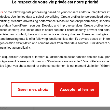
Le respect de votre vie privée est notre priorité
n animal de compagnie,
ce traceur nécessite la présence d'un
ment être à proximité pour capter le signal, comme le rappelle
ers
do the following data processing based on your consent and/or our legitimate int
device; Use limited data to select advertising; Create profiles for personalised adver
vertising; Measure advertising performance; Measure content performance; Unders
ns of data from different sources; Develop and improve services; Create profiles to 
alised content; Use limited data to select content; Ensure security, prevent and detect
ertising and content; Save and communicate privacy choices. These technologies
and browsing data to offer following functionalities: Identify devices based on infor
eolocation data; Match and combine data from other data sources; Link different de
nsmitted automatically.
cliquant sur "Accepter et fermer", ou affiner en sélectionnant les finalités et/ou pa
 également refuser en cliquant sur "Continuer sans accepter". Vos préférences ne 
tre à jour vos choix, ou retirer votre consentement à tout moment via le lien "Gérer 
Gérer mes choix
Accepter et fermer
tudio)