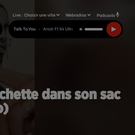
Live :
Choisir une ville
Webradios
Podcasts
-
Anotr Ft 54 Ultra
Talk To You
achette dans son sac
o)