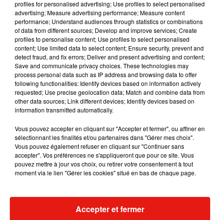
profiles for personalised advertising; Use profiles to select personalised
advertising; Measure advertising performance; Measure content
Musique
performance; Understand audiences through statistics or combinations
of data from different sources; Develop and improve services; Create
profiles to personalise content; Use profiles to select personalised
content; Use limited data to select content; Ensure security, prevent and
Madonna sort enfin le remix de « Love
detect fraud, and fix errors; Deliver and present advertising and content;
Sensation » avec Kylie Minogue
Save and communicate privacy choices. These technologies may
7 août 2026
process personal data such as IP address and browsing data to offer
following functionalities: Identify devices based on information actively
requested; Use precise geolocation data; Match and combine data from
other data sources; Link different devices; Identify devices based on
information transmitted automatically.
Tayc et Didi B dévoilent le single le plus
dansant de l’année
Vous pouvez accepter en cliquant sur "Accepter et fermer", ou affiner en
7 août 2026
sélectionnant les finalités et/ou partenaires dans "Gérer mes choix".
Vous pouvez également refuser en cliquant sur "Continuer sans
accepter". Vos préférences ne s'appliqueront que pour ce site. Vous
pouvez mettre à jour vos choix, ou retirer votre consentement à tout
moment via le lien "Gérer les cookies" situé en bas de chaque page.
Angèle et Amélie Lens dévoilent leur
collaboration tant attendue
7 août 2026
Accepter et fermer