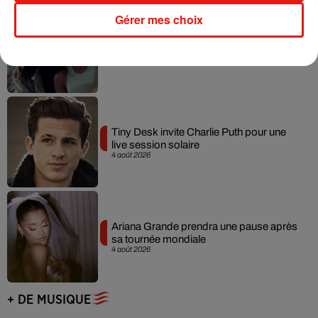
Gérer mes choix
Benny Blanco invite Selena Gomez et
Becky G sur son nouveau single
5 août 2026
Tiny Desk invite Charlie Puth pour une
live session solaire
4 août 2026
Ariana Grande prendra une pause après
sa tournée mondiale
4 août 2026
+ DE MUSIQUE