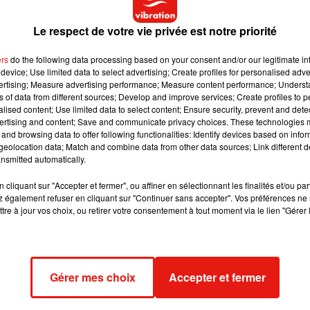
 internautes.
Le respect de votre vie privée est notre priorité
te
:
«
J’avais oublié de fermer ma veste et mon téléphone 
à ce qu’une baleine s’enfonce dans les profondeurs et revienn
ers
do the following data processing based on your consent and/or our legitimate int
device; Use limited data to select advertising; Create profiles for personalised adver
s très surprises.
On croyait à peine ce qu’on voyait !
»
vertising; Measure advertising performance; Measure content performance; Unders
ns of data from different sources; Develop and improve services; Create profiles to 
alised content; Use limited data to select content; Ensure security, prevent and detect
ertising and content; Save and communicate privacy choices. These technologies
and browsing data to offer following functionalities: Identify devices based on infor
eolocation data; Match and combine data from other data sources; Link different de
nsmitted automatically.
cliquant sur "Accepter et fermer", ou affiner en sélectionnant les finalités et/ou pa
 également refuser en cliquant sur "Continuer sans accepter". Vos préférences ne 
tre à jour vos choix, ou retirer votre consentement à tout moment via le lien "Gérer 
Gérer mes choix
Accepter et fermer