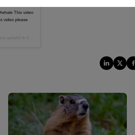
whale This video
is video please
sa.opdahl) le
5 Mai 2019 à 9 :20 PDT