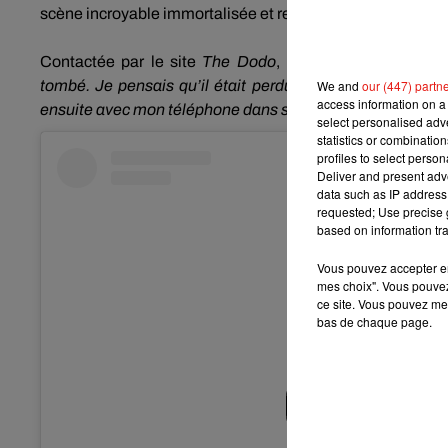
scène incroyable immortalisée et relayée par de nombreux
Contactée par le site
The Dodo
, la jeune
femme racon
tombé.
Je pensais qu’il était perdu pour toujours jusqu’
We and
our (447) partn
access information on a 
ensuite avec mon téléphone dans sa bouche !
On était tou
select personalised ad
statistics or combinatio
profiles to select person
Deliver and present adv
data such as IP address 
requested; Use precise g
based on information tra
Vous pouvez accepter en 
mes choix". Vous pouvez
ce site. Vous pouvez met
bas de chaque page.