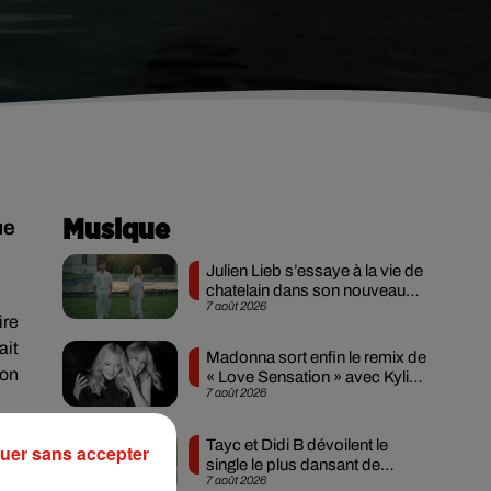
ue
Musique
Julien Lieb s’essaye à la vie de
chatelain dans son nouveau
7 août 2026
clip
ire
ait
Madonna sort enfin le remix de
son
« Love Sensation » avec Kylie
7 août 2026
Minogue
Tayc et Didi B dévoilent le
uer sans accepter
, a
single le plus dansant de
ne
7 août 2026
l’année