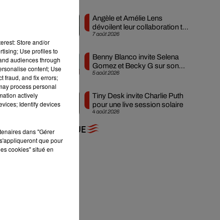
Angèle et Amélie Lens
dévoilent leur collaboration tant
est
7 août 2026
attendue
ent
erest: Store and/or
tising; Use profiles to
Benny Blanco invite Selena
tand audiences through
Gomez et Becky G sur son
personalise content; Use
5 août 2026
nouveau single
 fraud, and fix errors;
 may process personal
mation actively
Tiny Desk invite Charlie Puth
vices; Identify devices
pour une live session solaire
4 août 2026
+ DE MUSIQUE
rtenaires dans "Gérer
s'appliqueront que pour
les cookies" situé en