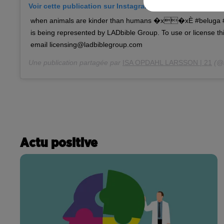
Voir cette publication sur Instagram
when animals are kinder than humans �x�xÈ #beluga #
is being represented by LADbible Group. To use or license th
email licensing@ladbiblegroup.com
Une publication partagée par
ISA OPDAHL LARSSON | 21
(@i
Actu positive