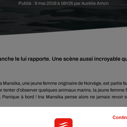
Publié : 9 mai 2019 à 16h35 par Aurélie Amcn
nche le lui rapporte. Une scène aussi incroyable q
na
Mansika
, une jeune femme originaire de Norvège, est
partie
fa
r tenter d’observer quelques animaux marins, la jeune femme f
.
Panique à bord !
Ina
Mansika
pense alors ne jamais revoir 
Contin
urface de l’eau.
Un
beluga
, cette magnifique baleine blanche
 le fameux cellulaire tombé à l’eau quelques instants plus tôt.
U