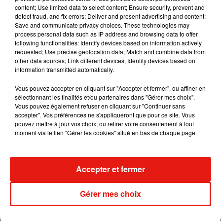
content; Use limited data to select content; Ensure security, prevent and
detect fraud, and fix errors; Deliver and present advertising and content;
Save and communicate privacy choices. These technologies may
Tiny Desk invite Charlie Puth pour une
process personal data such as IP address and browsing data to offer
live session solaire
following functionalities: Identify devices based on information actively
4 août 2026
requested; Use precise geolocation data; Match and combine data from
other data sources; Link different devices; Identify devices based on
information transmitted automatically.
Vous pouvez accepter en cliquant sur "Accepter et fermer", ou affiner en
sélectionnant les finalités et/ou partenaires dans "Gérer mes choix".
Ariana Grande prendra une pause après
Vous pouvez également refuser en cliquant sur "Continuer sans
sa tournée mondiale
accepter". Vos préférences ne s'appliqueront que pour ce site. Vous
4 août 2026
pouvez mettre à jour vos choix, ou retirer votre consentement à tout
moment via le lien "Gérer les cookies" situé en bas de chaque page.
Grand Corps Malade emmène Styleto
Accepter et fermer
en road-trip dans son nouveau clip
31 juillet 2026
Gérer mes choix