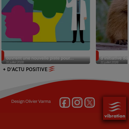
Alzheimer : des chercheurs japonais
Des marmottes
ouvrent une nouvelle piste pour...
d’initiative d
31 juillet 2026
31 juillet 2026
+ D'ACTU POSITIVE
Design
Olivier Varma