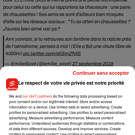
pour celui ou celle qui lui rapportera sa chaussure : une paire
de chaussettes ! Ses amis se sont d'ailleurs bien moqués
d'elle sur les réseaux sociaux : "
Tu as atteri en chaussettes ?
J'aurais bien aimé voir ça !
"
Ami yonnais, si tu retrouves son binôme dans la nature près
de l’aérodrome, penses à moi ! (Elle a fait une chute libre de
4000m)
pic.twitter.com/qliSmZfVIS
— EmilieSicot (@emilie_sicot)
27 septembre 2018
Continuer sans accepter
Le respect de votre vie privée est notre priorité
Musique
We and
our (447) partners
do the following data processing based on
your consent and/or our legitimate interest: Store and/or access
information on a device; Use limited data to select advertising; Create
profiles for personalised advertising; Use profiles to select personalised
Benny Blanco invite Selena Gomez et
advertising; Measure advertising performance; Measure content
Becky G sur son nouveau single
performance; Understand audiences through statistics or combinations
5 août 2026
of data from different sources; Develop and improve services; Create
profiles to personalise content; Use profiles to select personalised