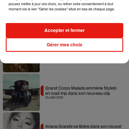
pouvez mettre à jour vos choix, ou retirer votre consentement à tout
moment via le lien "Gérer les cookies" situé en bas de chaque page.
Tiny Desk invite Charlie Puth pour une
live session solaire
4 août 2026
Accepter et fermer
Gérer mes choix
Ariana Grande prendra une pause après
sa tournée mondiale
4 août 2026
Grand Corps Malade emmène Styleto
en road-trip dans son nouveau clip
31 juillet 2026
Ariana Grande se libère dans son nouvel