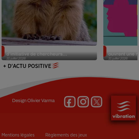
Des marmottes sur OnlyFans : la drôle
Alzheimer : d
d’initiative de chercheurs...
ouvrent une no
31 juillet 2026
31 juillet 2026
+ D'ACTU POSITIVE
Design
Olivier Varma
Mentions légales
Règlements des jeux