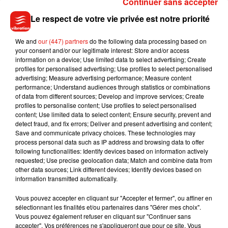
Continuer sans accepter
Le respect de votre vie privée est notre priorité
La publication est très rapidement devenue virale,
cumulant
des milliers de likes en quelques heures.
"Un
We and
our (447) partners
do the following data processing based on
énorme encouragement et un beau souvenir pour les années
your consent and/or our legitimate interest: Store and/or access
à venir... !",
"Ce mec ne vivra jamais aussi bas", "Qui a dit que
information on a device; Use limited data to select advertising; Create
profiles for personalised advertising; Use profiles to select personalised
l'homme était le plus courageux ?"
, peut-on lire en
advertising; Measure advertising performance; Measure content
commentaires. Nul doute que le papa se souviendra à vie de
performance; Understand audiences through statistics or combinations
la naissance de son enfant !
of data from different sources; Develop and improve services; Create
profiles to personalise content; Use profiles to select personalised
content; Use limited data to select content; Ensure security, prevent and
detect fraud, and fix errors; Deliver and present advertising and content;
Save and communicate privacy choices. These technologies may
process personal data such as IP address and browsing data to offer
Musique
following functionalities: Identify devices based on information actively
requested; Use precise geolocation data; Match and combine data from
other data sources; Link different devices; Identify devices based on
information transmitted automatically.
Benny Blanco invite Selena Gomez et
Becky G sur son nouveau single
5 août 2026
Vous pouvez accepter en cliquant sur "Accepter et fermer", ou affiner en
sélectionnant les finalités et/ou partenaires dans "Gérer mes choix".
Vous pouvez également refuser en cliquant sur "Continuer sans
accepter". Vos préférences ne s'appliqueront que pour ce site. Vous