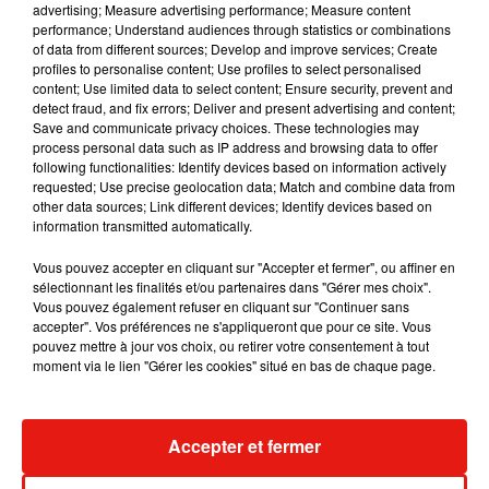
advertising; Measure advertising performance; Measure content
performance; Understand audiences through statistics or combinations
of data from different sources; Develop and improve services; Create
profiles to personalise content; Use profiles to select personalised
Julien Lieb s’essaye à la vie de chatelain
content; Use limited data to select content; Ensure security, prevent and
dans son nouveau clip
detect fraud, and fix errors; Deliver and present advertising and content;
7 août 2026
Save and communicate privacy choices. These technologies may
process personal data such as IP address and browsing data to offer
following functionalities: Identify devices based on information actively
requested; Use precise geolocation data; Match and combine data from
other data sources; Link different devices; Identify devices based on
Madonna sort enfin le remix de « Love
information transmitted automatically.
Sensation » avec Kylie Minogue
7 août 2026
Vous pouvez accepter en cliquant sur "Accepter et fermer", ou affiner en
sélectionnant les finalités et/ou partenaires dans "Gérer mes choix".
Vous pouvez également refuser en cliquant sur "Continuer sans
accepter". Vos préférences ne s'appliqueront que pour ce site. Vous
pouvez mettre à jour vos choix, ou retirer votre consentement à tout
Tayc et Didi B dévoilent le single le plus
moment via le lien "Gérer les cookies" situé en bas de chaque page.
dansant de l’année
7 août 2026
Accepter et fermer