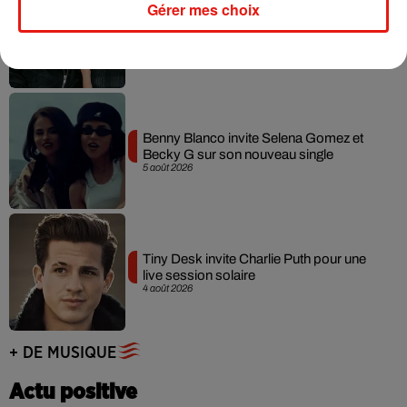
Gérer mes choix
Angèle et Amélie Lens dévoilent leur
collaboration tant attendue
7 août 2026
Benny Blanco invite Selena Gomez et
Becky G sur son nouveau single
5 août 2026
Tiny Desk invite Charlie Puth pour une
live session solaire
4 août 2026
+ DE MUSIQUE
Actu positive