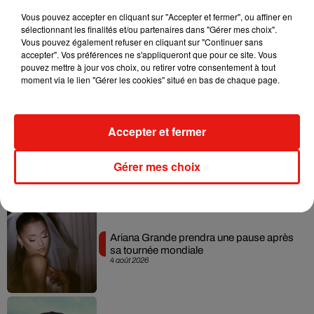
Musique
Vous pouvez accepter en cliquant sur "Accepter et fermer", ou affiner en
sélectionnant les finalités et/ou partenaires dans "Gérer mes choix".
Vous pouvez également refuser en cliquant sur "Continuer sans
Benny Blanco invite Selena Gomez et
accepter". Vos préférences ne s'appliqueront que pour ce site. Vous
Becky G sur son nouveau single
pouvez mettre à jour vos choix, ou retirer votre consentement à tout
5 août 2026
moment via le lien "Gérer les cookies" situé en bas de chaque page.
Accepter et fermer
Tiny Desk invite Charlie Puth pour une
live session solaire
Gérer mes choix
4 août 2026
Ariana Grande prendra une pause après
sa tournée mondiale
4 août 2026