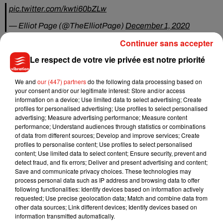
pic.twitter.com/kwti60bZLw
— Elliot Page (@TheElliotPage)
December 1, 2020
Continuer sans accepter
Ce coming-out a reçu le soutien de milliers d'internautes, et
surtout celui de son épouse Emma Portner qui a dit toute sa
Le respect de votre vie privée est notre priorité
fierté dans un post publié sur son compte Instagram. "
Les
personnes trans, queer et non binaires sont un cadeau
We and
our (447) partners
do the following data processing based on
pour ce monde
your consent and/or our legitimate interest: Store and/or access
",
a ainsi écrit en légende la danseuse et
information on a device; Use limited data to select advertising; Create
chorégraphe canadienne de 26 ans.
"Elliot Page nous a
profiles for personalised advertising; Use profiles to select personalised
donné des personnages fantastiques à l'écran, et a été un
advertising; Measure advertising performance; Measure content
défenseur acharné de toutes les personnes LGBTQ. Il sera
performance; Understand audiences through statistics or combinations
of data from different sources; Develop and improve services; Create
désormais une source d'inspiration pour d'innombrables
profiles to personalise content; Use profiles to select personalised
personnes trans et non-binaires"
, a pour sa part réagi Nick
content; Use limited data to select content; Ensure security, prevent and
Adams, directeur des médias transgenres de l'ONG Glaad
detect fraud, and fix errors; Deliver and present advertising and content;
Save and communicate privacy choices. These technologies may
au site
Variety
.
process personal data such as IP address and browsing data to offer
following functionalities: Identify devices based on information actively
requested; Use precise geolocation data; Match and combine data from
other data sources; Link different devices; Identify devices based on
information transmitted automatically.