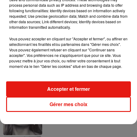
process personal data such as IP address and browsing data to offer
following functionalities: Identify devices based on information actively
requested; Use precise geolocation data; Match and combine data from
other data sources; Link different devices; Identify devices based on
information transmitted automatically.
Ariana Grande prendra une pause après
sa tournée mondiale
Vous pouvez accepter en cliquant sur "Accepter et fermer", ou affiner en
4 août 2026
sélectionnant les finalités et/ou partenaires dans "Gérer mes choix".
Vous pouvez également refuser en cliquant sur "Continuer sans
accepter". Vos préférences ne s'appliqueront que pour ce site. Vous
pouvez mettre à jour vos choix, ou retirer votre consentement à tout
moment via le lien "Gérer les cookies" situé en bas de chaque page.
Grand Corps Malade emmène Styleto
en road-trip dans son nouveau clip
31 juillet 2026
Accepter et fermer
Gérer mes choix
Ariana Grande se libère dans son nouvel
album « Petals »
31 juillet 2026