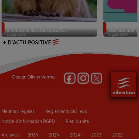
Des marmottes sur OnlyFans : la drôle
Alzheimer : d
d’initiative de chercheurs...
ouvrent une no
31 juillet 2026
31 juillet 2026
+ D'ACTU POSITIVE
Design
Olivier Varma
Mentions légales
Règlements des jeux
Notice d’information RGPD
Plan du site
Archives
2026
2025
2024
2023
2022