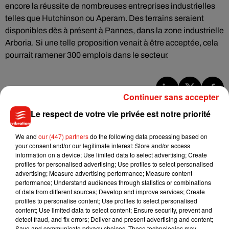
encore la réussite de nombreuses entreprises industrielles
telles que Hutchinson ou Aperam. Des terrains seraient
disponibles dès à présent à Pannes, dans la zone industrielle
Arboria. Si une telle proposition venait à être acceptée, cela
pourrait ramener 300 emplois dans le secteur.
Continuer sans accepter
Musique
Le respect de votre vie privée est notre priorité
We and
our (447) partners
do the following data processing based on
Benny Blanco invite Selena Gomez et
your consent and/or our legitimate interest: Store and/or access
Becky G sur son nouveau single
information on a device; Use limited data to select advertising; Create
5 août 2026
profiles for personalised advertising; Use profiles to select personalised
advertising; Measure advertising performance; Measure content
performance; Understand audiences through statistics or combinations
of data from different sources; Develop and improve services; Create
profiles to personalise content; Use profiles to select personalised
content; Use limited data to select content; Ensure security, prevent and
Tiny Desk invite Charlie Puth pour une
detect fraud, and fix errors; Deliver and present advertising and content;
live session solaire
4 août 2026
Save and communicate privacy choices. These technologies may