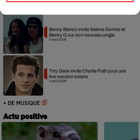
Benny Blanco invite Selena Gomez et
Becky G sur son nouveau single
5 août 2026
Tiny Desk invite Charlie Puth pour une
live session solaire
4 août 2026
+ DE MUSIQUE
Actu positive