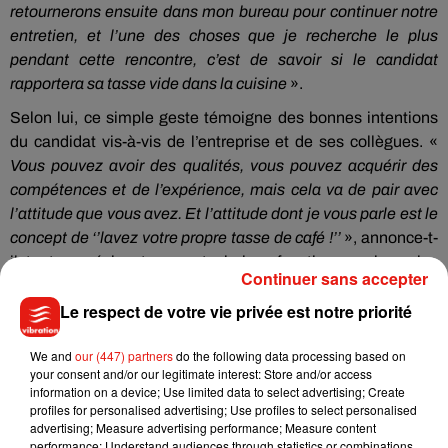
retournerons ensuite dans mon bureau pour continuer notre
entretien, et l’une des choses que je recherche le plus
pendant cette rencontre, c’est de savoir si le candidat
rapportera sa tasse vide dans la cuisine
».
Selon lui, ce simple geste témoigne des bonnes intentions
du candidat vis-à-vis de l’entreprise et de ses collègues. «
Vous pouvez avoir des qualités, vous pouvez acquérir des
compétences et de l’expérience, mais cela va de pair avec
l’attitude que vous avez. Et l’attitude dont je vous parle est le
concept de ‘’lavez votre propre tasse de café !’’
», annonce-t-
il, tout en précisant que sa technique fonctionne puisque les
Continuer sans accepter
locaux de sa société sont toujours nickel chrome !
Le respect de votre vie privée est notre priorité
We and
our (447) partners
do the following data processing based on
your consent and/or our legitimate interest: Store and/or access
Musique
information on a device; Use limited data to select advertising; Create
profiles for personalised advertising; Use profiles to select personalised
advertising; Measure advertising performance; Measure content
performance; Understand audiences through statistics or combinations