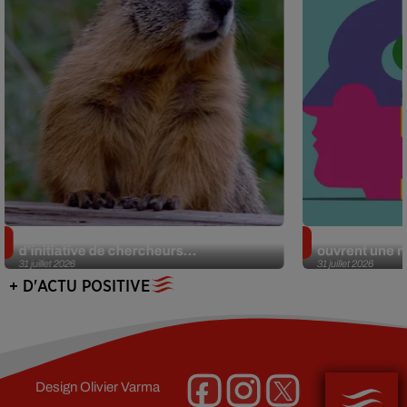
Des marmottes sur OnlyFans : la drôle
Alzheimer : d
d’initiative de chercheurs...
ouvrent une no
31 juillet 2026
31 juillet 2026
+ D'ACTU POSITIVE
Design
Olivier Varma