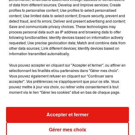
Julien Lieb s’essaye à la vie de chatelain
of data from different sources; Develop and improve services; Create
dans son nouveau clip
profiles to personalise content; Use profiles to select personalised
7 août 2026
content; Use limited data to select content; Ensure security, prevent and
detect fraud, and fix errors; Deliver and present advertising and content;
Save and communicate privacy choices. These technologies may
process personal data such as IP address and browsing data to offer
following functionalities: Identify devices based on information actively
requested; Use precise geolocation data; Match and combine data from
Madonna sort enfin le remix de « Love
other data sources; Link different devices; Identify devices based on
Sensation » avec Kylie Minogue
7 août 2026
information transmitted automatically.
Vous pouvez accepter en cliquant sur "Accepter et fermer", ou affiner en
sélectionnant les finalités et/ou partenaires dans "Gérer mes choix".
Vous pouvez également refuser en cliquant sur "Continuer sans
accepter". Vos préférences ne s'appliqueront que pour ce site. Vous
Tayc et Didi B dévoilent le single le plus
pouvez mettre à jour vos choix, ou retirer votre consentement à tout
dansant de l’année
moment via le lien "Gérer les cookies" situé en bas de chaque page.
7 août 2026
Accepter et fermer
Angèle et Amélie Lens dévoilent leur
Gérer mes choix
collaboration tant attendue
7 août 2026