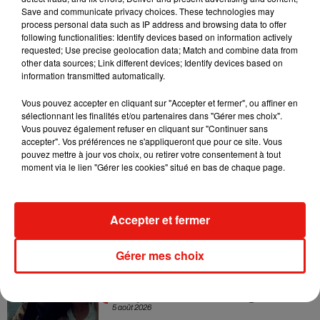
Save and communicate privacy choices. These technologies may
Sensation » avec Kylie Minogue
7 août 2026
process personal data such as IP address and browsing data to offer
following functionalities: Identify devices based on information actively
requested; Use precise geolocation data; Match and combine data from
other data sources; Link different devices; Identify devices based on
information transmitted automatically.
Tayc et Didi B dévoilent le single le plus
Vous pouvez accepter en cliquant sur "Accepter et fermer", ou affiner en
dansant de l’année
sélectionnant les finalités et/ou partenaires dans "Gérer mes choix".
7 août 2026
Vous pouvez également refuser en cliquant sur "Continuer sans
accepter". Vos préférences ne s'appliqueront que pour ce site. Vous
pouvez mettre à jour vos choix, ou retirer votre consentement à tout
moment via le lien "Gérer les cookies" situé en bas de chaque page.
Angèle et Amélie Lens dévoilent leur
collaboration tant attendue
7 août 2026
Accepter et fermer
Gérer mes choix
Benny Blanco invite Selena Gomez et
Becky G sur son nouveau single
5 août 2026