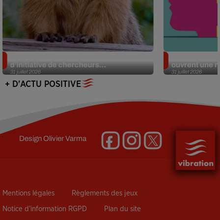
Des marmottes sur OnlyFans : la drôle
Alzheimer : d
d’initiative de chercheurs...
ouvrent une no
31 juillet 2026
31 juillet 2026
+ D'ACTU POSITIVE
Design
Olivier Varma
Mentions légales
Règlements des jeux
Notice d’information RGPD
Plan du site