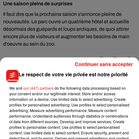
Une saison pleine de surprises
Il faut dire que la prochaine saison s'annonce pleine de
nouveautés. Le parc ouvre un quatrième hôtel et accueille
désormais des guépards et loups arctiques, de quoi attirer
encore plus de visiteurs et augmenter les besoins de main
d'oeuvre au sein du zoo.
Continuer sans accepter
Le respect de votre vie privée est notre priorité
Musique
We and
our (447) partners
do the following data processing based on
your consent and/or our legitimate interest: Store and/or access
Julien Lieb s’essaye à la vie de chatelain
information on a device; Use limited data to select advertising; Create
dans son nouveau clip
profiles for personalised advertising; Use profiles to select personalised
7 août 2026
advertising; Measure advertising performance; Measure content
performance; Understand audiences through statistics or combinations
of data from different sources; Develop and improve services; Create
profiles to personalise content; Use profiles to select personalised
content; Use limited data to select content; Ensure security, prevent and
detect fraud, and fix errors; Deliver and present advertising and content;
Madonna sort enfin le remix de « Love