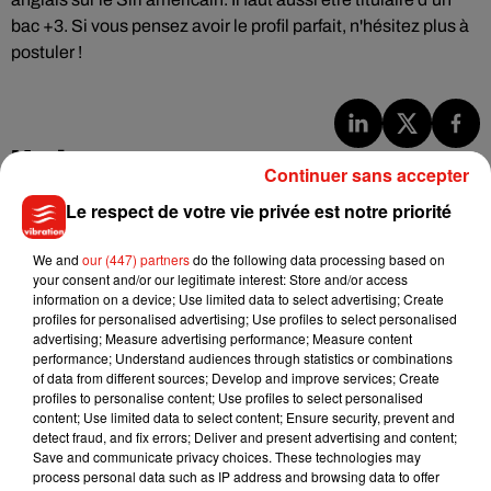
bac +3. Si vous pensez avoir le profil parfait, n'hésitez plus à
postuler !
Musique
Continuer sans accepter
Le respect de votre vie privée est notre priorité
Benny Blanco invite Selena Gomez et
We and
our (447) partners
do the following data processing based on
Becky G sur son nouveau single
5 août 2026
your consent and/or our legitimate interest: Store and/or access
information on a device; Use limited data to select advertising; Create
profiles for personalised advertising; Use profiles to select personalised
advertising; Measure advertising performance; Measure content
performance; Understand audiences through statistics or combinations
of data from different sources; Develop and improve services; Create
Tiny Desk invite Charlie Puth pour une
profiles to personalise content; Use profiles to select personalised
live session solaire
content; Use limited data to select content; Ensure security, prevent and
4 août 2026
detect fraud, and fix errors; Deliver and present advertising and content;
Save and communicate privacy choices. These technologies may
process personal data such as IP address and browsing data to offer