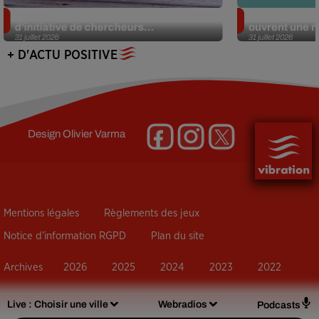
Des marmottes sur OnlyFans : la drôle
Alzheimer : d
d’initiative de chercheurs...
ouvrent une no
31 juillet 2026
31 juillet 2026
+ D'ACTU POSITIVE
Design
Olivier Varma
Mentions légales
Règlements des jeux
Notice d’information RGPD
Plan du site
Archives
2026
2025
2024
2023
2022
Live :
Choisir une ville
Webradios
Podcasts