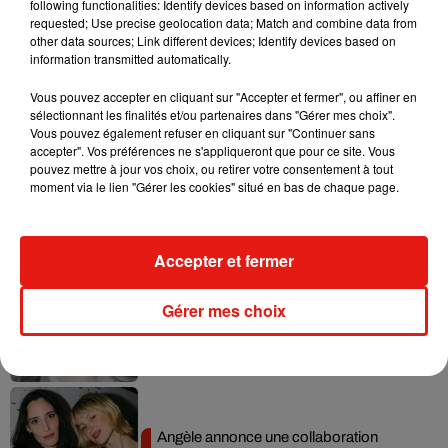
following functionalities: Identify devices based on information actively
requested; Use precise geolocation data; Match and combine data from
Ariana Grande prendra une pause après
other data sources; Link different devices; Identify devices based on
sa tournée mondiale
information transmitted automatically.
4 août 2026
Vous pouvez accepter en cliquant sur "Accepter et fermer", ou affiner en
sélectionnant les finalités et/ou partenaires dans "Gérer mes choix".
Vous pouvez également refuser en cliquant sur "Continuer sans
accepter". Vos préférences ne s'appliqueront que pour ce site. Vous
pouvez mettre à jour vos choix, ou retirer votre consentement à tout
Grand Corps Malade emmène Styleto
moment via le lien "Gérer les cookies" situé en bas de chaque page.
en road-trip dans son nouveau clip
31 juillet 2026
Accepter et fermer
Ariana Grande se libère dans son nouvel
Gérer mes choix
album « Petals »
31 juillet 2026
Angèle annonce une collaboration