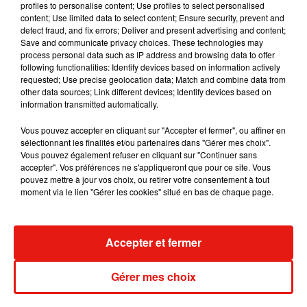
profiles to personalise content; Use profiles to select personalised
content; Use limited data to select content; Ensure security, prevent and
detect fraud, and fix errors; Deliver and present advertising and content;
Save and communicate privacy choices. These technologies may
process personal data such as IP address and browsing data to offer
following functionalities: Identify devices based on information actively
requested; Use precise geolocation data; Match and combine data from
other data sources; Link different devices; Identify devices based on
information transmitted automatically.
Deux inconnues subsistent toutefois :
le prix des billets et la
Vous pouvez accepter en cliquant sur "Accepter et fermer", ou affiner en
sélectionnant les finalités et/ou partenaires dans "Gérer mes choix".
présence de Leonardo DiCaprio et Kate Winslet à bord du
Vous pouvez également refuser en cliquant sur "Continuer sans
voyage inaugural
. Croisons les doigts !
accepter". Vos préférences ne s'appliqueront que pour ce site. Vous
pouvez mettre à jour vos choix, ou retirer votre consentement à tout
moment via le lien "Gérer les cookies" situé en bas de chaque page.
Musique
Accepter et fermer
Gérer mes choix
Julien Lieb s’essaye à la vie de chatelain
dans son nouveau clip
7 août 2026