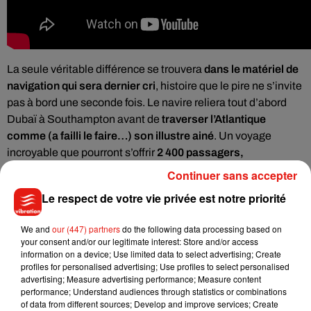
La seule véritable différence se trouvera
dans le matériel de
navigation qui sera dernier cri
, histoire que le pire ne s’invite
pas à bord une seconde fois. Le navire reliera tout d’abord
Dubaï à Southampton avant de
traverser l’Atlantique
comme (a failli le faire…) son illustre ainé
. Un voyage
incroyable que pourront s’offrir
2 400 passagers,
accompagnés tout de même de pas moins de 900
Continuer sans accepter
membres d’équipage
.
Le respect de votre vie privée est notre priorité
We and
our (447) partners
do the following data processing based on
your consent and/or our legitimate interest: Store and/or access
information on a device; Use limited data to select advertising; Create
profiles for personalised advertising; Use profiles to select personalised
advertising; Measure advertising performance; Measure content
performance; Understand audiences through statistics or combinations
of data from different sources; Develop and improve services; Create