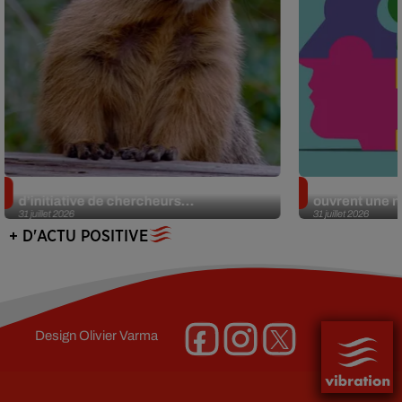
Des marmottes sur OnlyFans : la drôle
Alzheimer : d
d’initiative de chercheurs...
ouvrent une no
31 juillet 2026
31 juillet 2026
+ D'ACTU POSITIVE
Design
Olivier Varma