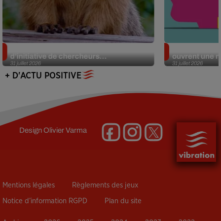
Des marmottes sur OnlyFans : la drôle
Alzheimer : d
d’initiative de chercheurs...
ouvrent une no
31 juillet 2026
31 juillet 2026
+ D'ACTU POSITIVE
Design
Olivier Varma
Mentions légales
Règlements des jeux
Notice d’information RGPD
Plan du site