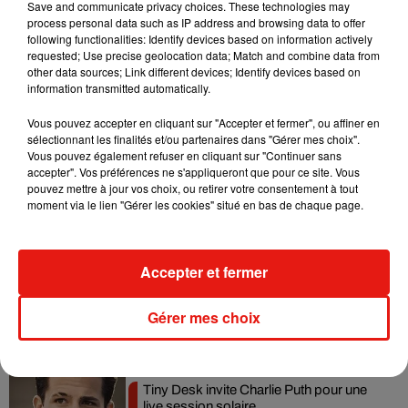
Save and communicate privacy choices. These technologies may
process personal data such as IP address and browsing data to offer
following functionalities: Identify devices based on information actively
requested; Use precise geolocation data; Match and combine data from
other data sources; Link different devices; Identify devices based on
information transmitted automatically.
Vous pouvez accepter en cliquant sur "Accepter et fermer", ou affiner en
sélectionnant les finalités et/ou partenaires dans "Gérer mes choix".
Vous pouvez également refuser en cliquant sur "Continuer sans
accepter". Vos préférences ne s'appliqueront que pour ce site. Vous
pouvez mettre à jour vos choix, ou retirer votre consentement à tout
Musique
moment via le lien "Gérer les cookies" situé en bas de chaque page.
Benny Blanco invite Selena Gomez et
Accepter et fermer
Becky G sur son nouveau single
5 août 2026
Gérer mes choix
Tiny Desk invite Charlie Puth pour une
live session solaire