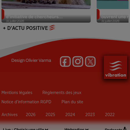
Des marmottes sur OnlyFans : la drôle
Alzheimer : d
d’initiative de chercheurs...
ouvrent une no
31 juillet 2026
31 juillet 2026
+ D'ACTU POSITIVE
Design
Olivier Varma
Mentions légales
Règlements des jeux
Notice d’information RGPD
Plan du site
Archives
2026
2025
2024
2023
2022
Live :
Choisir une ville
Webradios