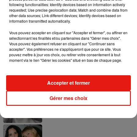
following functionalities: Identify devices based on information actively
requested; Use precise geolocation data; Match and combine data from
other data sources; Link different devices; Identify devices based on
Ariana Grande prendra une pause après
information transmitted automatically.
sa tournée mondiale
4 août 2026
Vous pouvez accepter en cliquant sur "Accepter et fermer", ou affiner en
sélectionnant les finalités et/ou partenaires dans "Gérer mes choix".
Vous pouvez également refuser en cliquant sur "Continuer sans
accepter". Vos préférences ne s'appliqueront que pour ce site. Vous
pouvez mettre à jour vos choix, ou retirer votre consentement à tout
Grand Corps Malade emmène Styleto
moment via le lien "Gérer les cookies" situé en bas de chaque page.
en road-trip dans son nouveau clip
31 juillet 2026
Accepter et fermer
Gérer mes choix
Ariana Grande se libère dans son nouvel
album « Petals »
31 juillet 2026