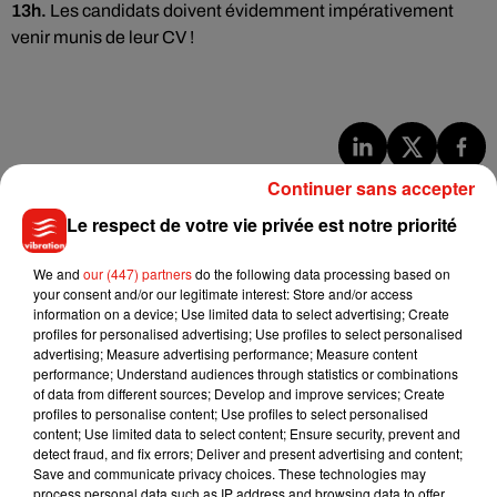
13h.
Les candidats doivent évidemment impérativement
venir munis de leur CV !
Musique
Continuer sans accepter
Le respect de votre vie privée est notre priorité
Benny Blanco invite Selena Gomez et
We and
our (447) partners
do the following data processing based on
Becky G sur son nouveau single
your consent and/or our legitimate interest: Store and/or access
5 août 2026
information on a device; Use limited data to select advertising; Create
profiles for personalised advertising; Use profiles to select personalised
advertising; Measure advertising performance; Measure content
performance; Understand audiences through statistics or combinations
of data from different sources; Develop and improve services; Create
Tiny Desk invite Charlie Puth pour une
profiles to personalise content; Use profiles to select personalised
live session solaire
content; Use limited data to select content; Ensure security, prevent and
4 août 2026
detect fraud, and fix errors; Deliver and present advertising and content;
Save and communicate privacy choices. These technologies may
process personal data such as IP address and browsing data to offer