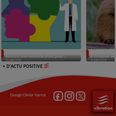
Alzheimer : des chercheurs japonais
Des marmottes
ouvrent une nouvelle piste pour...
d’initiative d
31 juillet 2026
31 juillet 2026
+ D'ACTU POSITIVE
Design
Olivier Varma