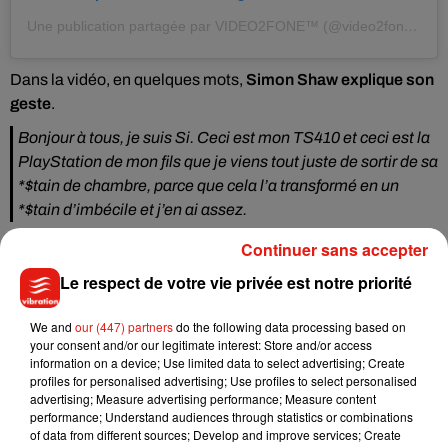
Une publication partagée par VIDEO2FONE™ (@video2fone)
le
8
Dans la vidéo, en quelques mots,
Simon Shaw explique son
geste
.
Bonjour à tous, je suis Si. Ceci est mon TS410 et ceci est la
PlayStation de mon fils que je viens tout juste de sortir de sa
*$tain de chambre, parce que cela l’a transformé en un
*$tain d’imbécile et j’en ai assez.
L’attitude du scieur divise les Internautes. Certains voient en
Continuer sans accepter
lui
"le Père de l’année"
. D’autres pensent que
son fils aura
Le respect de votre vie privée est notre priorité
une nouvelle console à Noël
. Même l’assistance est coupée
en deux.
We and
our (447) partners
do the following data processing based on
your consent and/or our legitimate interest: Store and/or access
information on a device; Use limited data to select advertising; Create
profiles for personalised advertising; Use profiles to select personalised
advertising; Measure advertising performance; Measure content
performance; Understand audiences through statistics or combinations
of data from different sources; Develop and improve services; Create