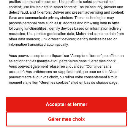
profiles to personalise content; Use profiles to select personalised
content; Use limited data to select content; Ensure security, prevent and
detect fraud, and fix errors; Deliver and present advertising and content;
Save and communicate privacy choices. These technologies may
process personal data such as IP address and browsing data to offer
following functionalities: Identify devices based on information actively
requested; Use precise geolocation data; Match and combine data from
other data sources; Link different devices; Identify devices based on
information transmitted automatically.
Voir cette publication sur Instagram
Vous pouvez accepter en cliquant sur "Accepter et fermer", ou affiner en
sélectionnant les finalités et/ou partenaires dans "Gérer mes choix".
Une publication partagée par C'est l'actu ! (@cestlactu)
le
8 Déc. 2018 à 9 :09 PST
Vous pouvez également refuser en cliquant sur "Continuer sans
accepter". Vos préférences ne s'appliqueront que pour ce site. Vous
pouvez mettre à jour vos choix, ou retirer votre consentement à tout
moment via le lien "Gérer les cookies" situé en bas de chaque page.
Musique
Accepter et fermer
Gérer mes choix
Julien Lieb s’essaye à la vie de chatelain
dans son nouveau clip
7 août 2026