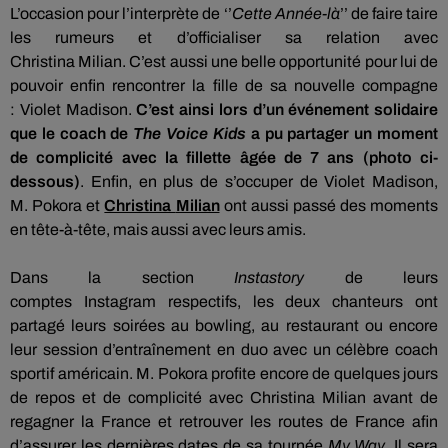
L’occasion pour l’interprète de ‘’
Cette
Année-là
’’ de faire taire
les rumeurs et d’officialiser sa relation avec
Christina
Milian
.
C’est aussi une belle opportunité pour lui de
pouvoir enfin rencontrer la fille de sa nouvelle compagne
:
Violet Madison.
C’est ainsi lors d’un événement solidaire
que le coach de
The
Voice
Kids
a pu partager un moment
de complicité avec la fillette âgée de 7 ans (photo ci-
dessous)
.
Enfin, en plus de s’occuper de Violet Madison,
M.
Pokora
et
Christina
Milian
ont aussi passé des moments
en
tête-à-tête, mais
aussi avec leurs amis.
Dans la section
Instastory
de leurs
comptes
Instagram
respectifs, les deux chanteurs ont
partagé leurs soirées au bowling, au restaurant ou encore
leur session d’entraînement en duo avec un célèbre coach
sportif américain.
M.
Pokora
profite encore de quelques jours
de repos et de complicité avec Christina
Milian
avant de
regagner la France et retrouver les routes de France afin
d’assurer les dernières dates de sa tournée
My
Way
.
Il sera