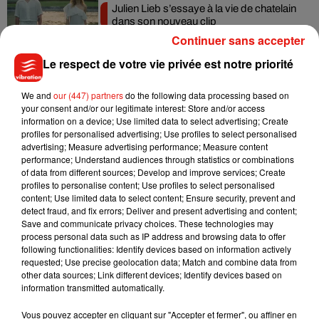
Julien Lieb s’essaye à la vie de chatelain
dans son nouveau clip
7 août 2026
Continuer sans accepter
Le respect de votre vie privée est notre priorité
We and
our (447) partners
do the following data processing based on
Madonna sort enfin le remix de « Love
your consent and/or our legitimate interest: Store and/or access
Sensation » avec Kylie Minogue
information on a device; Use limited data to select advertising; Create
7 août 2026
profiles for personalised advertising; Use profiles to select personalised
advertising; Measure advertising performance; Measure content
performance; Understand audiences through statistics or combinations
of data from different sources; Develop and improve services; Create
profiles to personalise content; Use profiles to select personalised
content; Use limited data to select content; Ensure security, prevent and
Tayc et Didi B dévoilent le single le plus
detect fraud, and fix errors; Deliver and present advertising and content;
dansant de l’année
7 août 2026
Save and communicate privacy choices. These technologies may
process personal data such as IP address and browsing data to offer
following functionalities: Identify devices based on information actively
requested; Use precise geolocation data; Match and combine data from
other data sources; Link different devices; Identify devices based on
information transmitted automatically.
Angèle et Amélie Lens dévoilent leur
collaboration tant attendue
Vous pouvez accepter en cliquant sur "Accepter et fermer", ou affiner en
7 août 2026