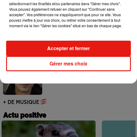
sélectionnant les finalités et/ou partenaires dans "Gérer mes choix".
Vous pouvez également refuser en cliquant sur "Continuer sans
accepter". Vos préférences ne s'appliqueront que pour ce site. Vous
pouvez mettre à jour vos choix, ou retirer votre consentement à tout
moment via le lien "Gérer les cookies" situé en bas de chaque page.
Benny Blanco invite Selena Gomez et
Becky G sur son nouveau single
5 août 2026
Accepter et fermer
Gérer mes choix
Tiny Desk invite Charlie Puth pour une
live session solaire
4 août 2026
+ DE MUSIQUE
Actu positive