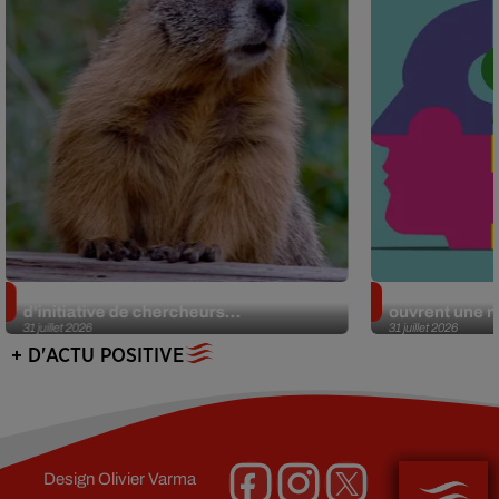
Des marmottes sur OnlyFans : la drôle
Alzheimer : d
d’initiative de chercheurs...
ouvrent une no
31 juillet 2026
31 juillet 2026
+ D'ACTU POSITIVE
Design
Olivier Varma